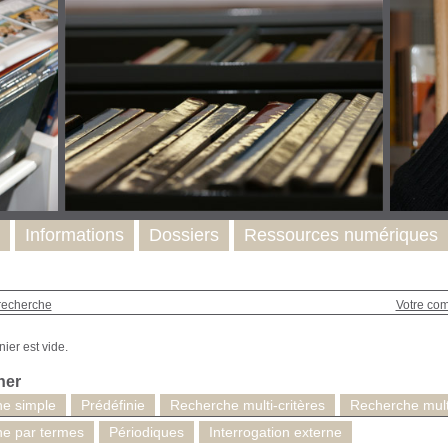
Informations
Dossiers
Ressources numériques
recherche
Votre co
her
e simple
Prédéfinie
Recherche multi-critères
Recherche multi
e par termes
Périodiques
Interrogation externe