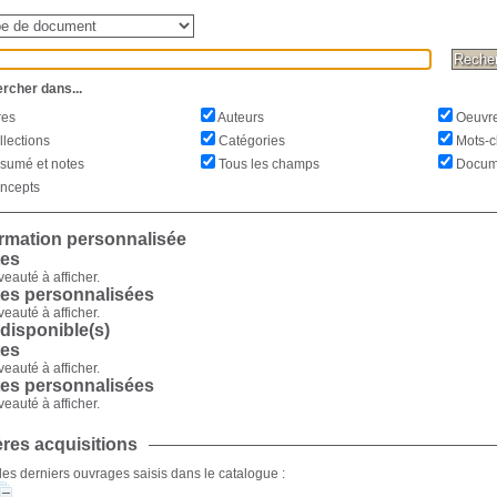
ner un type de document
he
rcher dans...
res
Auteurs
Oeuvre
lections
Catégories
Mots-c
umé et notes
Tous les champs
Docum
ncepts
rmation personnalisée
tes
auté à afficher.
tes personnalisées
auté à afficher.
 disponible(s)
tes
auté à afficher.
tes personnalisées
auté à afficher.
res acquisitions
 les derniers ouvrages saisis dans le catalogue :