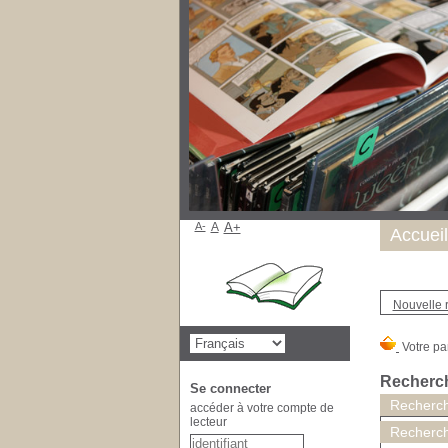
A-
A
A+
Accueil
Nouvelle 
Recherc
Se connecter
Recherch
accéder à votre compte de
lecteur
Recherch