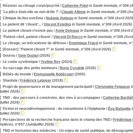
Résister au clivage corps/psyché
/
Catherine Potel
in Santé mentale, n°306 (A
'La pièce était-elle ou non drôle ?'
/
Claude Allione
in Santé mentale, n°306 (Av
Clinique du lien extrême
/
Noémie Hutteau
in Santé mentale, n°306 (Avril 2026
Le patient dit 'clivant'...
/
Vincent Estellon
in Santé mentale, n°306 (Avril 2026)
Le patient clivant n'existe pas
/
Anne Delvaux
in Santé mentale, n°306 (Avril 
'Patient clivé, patient clivant'
/
Vincent Di Rocco
in Santé mentale, n°306 (Avri
Le clivage, un mécanisme de défense
/
Dominique Friard
in Santé mentale, n°
[Dossier] "Patient clivant ?"
in Santé mentale, n°306 (Avril 2026)
Gourou
/
Yann Gozlan
(2026)
Le conte systémique
/
Yveline Rey
(2024)
Au saccage des petits bonheurs
/
Boris Cyrulnik
(2026)
Bébés du monde
/
Emmanuelle Nobécourt
(2005)
Shantala
/
Frédérick Leboyer
(2018)
Projet de gouvernance et de management participatif
/
Christophe Feigueux
i
juillet 2026)
TND : des parcours à construire, des vies à accompagner
/
Catherine Barthé
juillet 2026)
Fiction et neurodéveloppement : du romantisme à l’épiphanie
/
Éva Battaglia
juillet 2026)
Perspectives de la recherche française dans le champ des TND
/
Frédérique 
talières, n°657 (Juin/juillet 2026)
TND et formation des médecins : Un enjeu de santé publique, de démographie