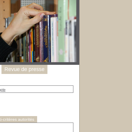
Revue de presse
mpte
-critères autorités