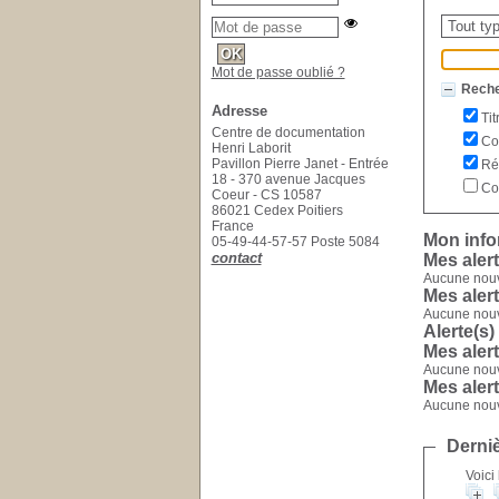
Sélection
Recherc
Mot de passe oublié ?
Reche
Adresse
Tit
Centre de documentation
Col
Henri Laborit
Pavillon Pierre Janet - Entrée
Rés
18 - 370 avenue Jacques
Co
Coeur - CS 10587
86021 Cedex Poitiers
France
Mon info
05-49-44-57-57 Poste 5084
contact
Mes aler
Aucune nouve
Mes aler
Aucune nouve
Alerte(s)
Mes aler
Aucune nouve
Mes aler
Aucune nouve
Derniè
Voici