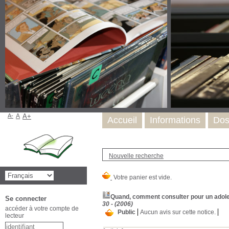
A-
A
A+
Accueil
Informations
Dos
Nouvelle recherche
Quand, comment consulter pour un adolesce
Se connecter
30 - (2006)
accéder à votre compte de
Public
Aucun avis sur cette notice.
lecteur