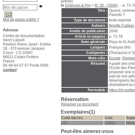
[article]
in
Enfances & Psy
>
N° 30 - (2006)
. - p. 71-7
Titre :
Quand, comment c
Parents ?
Mot de passe oublié ?
Type de document :
texte imprimé
Auteurs :
Brigitte Cadéac
Adresse
Année de publication :
2006
Centre de documentation
Article en page(s) :
p. 71-78
Henri Laborit
Note générale :
Reçu le 01 Aoû
Pavillon Pierre Janet - Entrée
Langues :
Français (
fre
)
18 - 370 avenue Jacques
Coeur - CS 10587
Catégories :
[Thesaurus n°1
86021 Cedex Poitiers
Mots-clés :
Ecoute
Demand
France
Résumé :
A partir des en
05-49-44-57-57 Poste 5084
l'Ecole des Par
contact
proposer une co
part de son adh
désemparés face 
dramatisent la s
Permalink :
https://ch-poit
Réservation
Réserver ce document
Exemplaires(1)
Code-barres
Cote
Supp
135
CDMA
Pério
Peut-être aimerez-vous