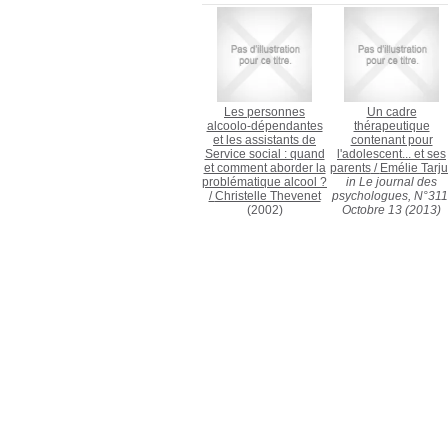
Les personnes
Un cadre
alcoolo-dépendantes
thérapeutique
et les assistants de
contenant pour
Service social : quand
l'adolescent... et ses
et comment aborder la
parents
/
Emélie Tarju
problématique alcool ?
in Le journal des
/
Christelle Thevenet
psychologues, N°311
(2002)
Octobre 13 (2013)