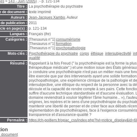
ies
>
143 - Juin (2005)
. - p. 121-134
Titre :
La psychothérapie du psychiatre
e de document :
texte imprimé
Auteurs :
Jean-Jacques Xambo
, Auteur
de publication :
2011
icle en page(s) :
p. 121-134
Langues :
Français (
fre
)
Catégories :
[Thesaurus n°1]
consumérisme
[Thesaurus n°1]
formation
[Thesaurus n°1]
psychopathologie
Mots-clés :
Psychothérapie du psychiatre
corps
éthique
intersubjectivité
in
qualité
Résumé :
Rappelant à la fois Freud (" la psychothérapie est la forme la plu
thérapeutique médicale".) et une motion issue des États généraux
(« conduire une psychothérapie n'est pas un métier mais une fonc
être exercée que par des intervenants ayant une solide formation
psychopathologie, une expérience clinique de la pathologie et de 
intersubjective, une éthique du respect de la personne avec la d
découle et la capacité de rendre compte à ses pairs. Cette foncti
suffire d'aucune technique standardisée et d'aucune évaluation. 
domaine reviendrait à vouloir légiférer l'âme humaine... »), l'auteu
origines, les repères et le sens d'une psychothérapie du psychi
maintenir une liberté de penser et de créer face aux débats récent
réglementation de psychothérapies, face à l'exigence consuméris
transparence et d'assurance-qualité ?
Permalink :
https://ch-poitiers.fr/opac_css/index.php?lvl=notice_display&id=
tion
e document