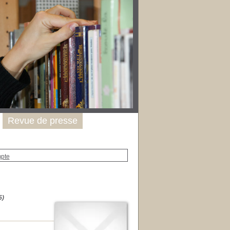
Revue de presse
mpte
5)