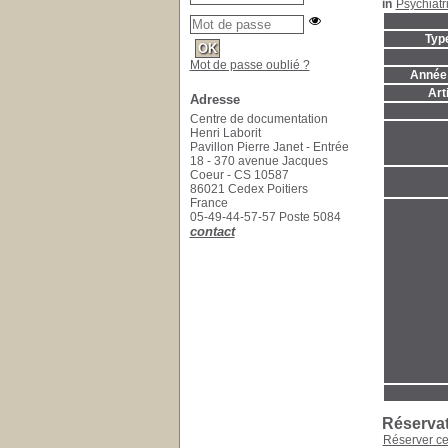
in
Psychiatr
Typ
Mot de passe oublié ?
Année 
Art
Adresse
Centre de documentation
Henri Laborit
Pavillon Pierre Janet - Entrée
18 - 370 avenue Jacques
Coeur - CS 10587
86021 Cedex Poitiers
France
05-49-44-57-57 Poste 5084
contact
Réserva
Réserver c