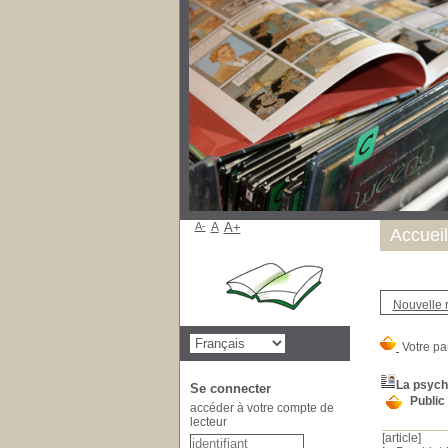
A-
A
A+
Accueil
Nouvelle 
La psych
Se connecter
Public
accéder à votre compte de
lecteur
[article]