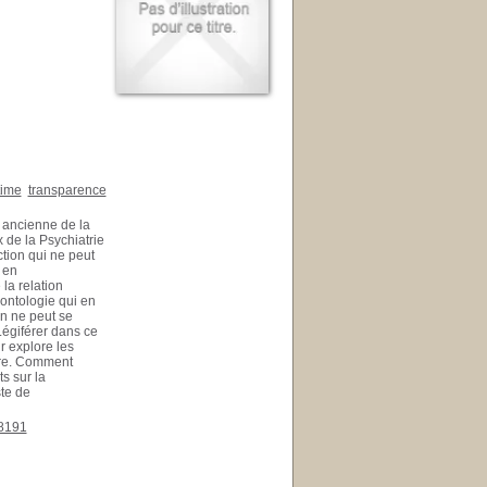
time
transparence
s ancienne de la
 de la Psychiatrie
tion qui ne peut
 en
la relation
éontologie qui en
on ne peut se
Légiférer dans ce
r explore les
atre. Comment
s sur la
te de
68191