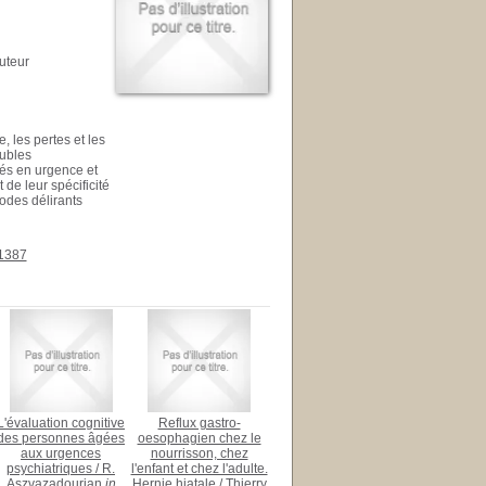
Auteur
, les pertes et les
oubles
tés en urgence et
de leur spécificité
sodes délirants
31387
L'évaluation cognitive
Reflux gastro-
des personnes âgées
oesophagien chez le
aux urgences
nourrisson, chez
psychiatriques
/
R.
l'enfant et chez l'adulte.
Aszvazadourian
in
Hernie hiatale
/
Thierry