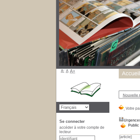
A-
A
A+
Accueil
Nouvelle 
Urgences
Se connecter
Public
accéder à votre compte de
lecteur
[article]