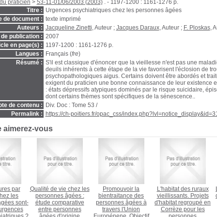
du praticien
>
53-11-01/06/2003 (2003)
. - 1197-1200 : 1161-1276 p.
Titre :
Urgences psychiatriques chez les personnes âgées
e de document :
texte imprimé
Auteurs :
Jacqueline Zinetti
, Auteur ;
Jacques Daraux
, Auteur ;
F. Ploskas
, 
de publication :
2007
icle en page(s) :
1197-1200 : 1161-1276 p.
Langues :
Français (
fre
)
Résumé :
S'il est classique d'énoncer que la vieillesse n'est pas une maladie
deuils inhérents à cette étape de la vie favorisent l'éclosion de tr
psychopathologiques aigus. Certains doivent être abordés et trai
exigent du praticien une bonne connaissance de leur existence et 
: états dépressifs atypiques dominés par le risque suicidaire, épi
dont certains thèmes sont spécifiques de la sénescence..
te de contenu :
Div. Doc : Tome 53 /
Permalink :
https://ch-poitiers.fr/opac_css/index.php?lvl=notice_display&id=
e aimerez-vous
ures par
Qualité de vie chez les
Promouvoir la
L'habitat des ruraux
hez les
personnes âgées :
bientraitance des
vieillissants. Projets
gées sont-
étude comparative
personnes âgées à
d'habitat regroupé en
 urgences
entre personnes
travers l'Union
Corrèze pour les
iatriques ?
âgées d'origine
Europénene. Objectif
personnes