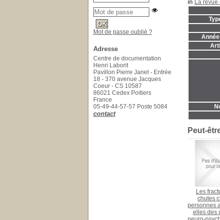
in
La revue 
Typ
Mot de passe oublié ?
Année 
Art
Adresse
Centre de documentation
Henri Laborit
Pavillon Pierre Janet - Entrée
18 - 370 avenue Jacques
Coeur - CS 10587
86021 Cedex Poitiers
France
05-49-44-57-57 Poste 5084
No
contact
Peut-êtr
Les fract
chutes c
personnes a
elles des
neuro-psych