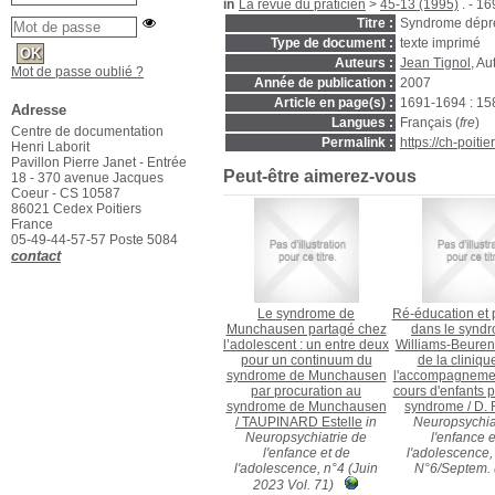
in
La revue du praticien
>
45-13 (1995)
. - 1
Titre :
Syndrome dépre
Type de document :
texte imprimé
Auteurs :
Jean Tignol
, Au
Mot de passe oublié ?
Année de publication :
2007
Article en page(s) :
1691-1694 : 15
Adresse
Langues :
Français (
fre
)
Centre de documentation
Permalink :
https://ch-poit
Henri Laborit
Pavillon Pierre Janet - Entrée
Peut-être aimerez-vous
18 - 370 avenue Jacques
Coeur - CS 10587
86021 Cedex Poitiers
France
05-49-44-57-57 Poste 5084
contact
Le syndrome de
Ré-éducation et
Munchausen partagé chez
dans le synd
l’adolescent : un entre deux
Williams-Beuren
pour un continuum du
de la cliniqu
syndrome de Munchausen
l'accompagnemen
par procuration au
cours d'enfants 
syndrome de Munchausen
syndrome
/
D. 
/
TAUPINARD Estelle
in
Neuropsychia
Neuropsychiatrie de
l'enfance e
l'enfance et de
l'adolescence, 
l'adolescence, n°4 (Juin
N°6/Septem. 
2023 Vol. 71)