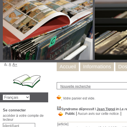
A-
A
A+
Accueil
Informations
Dos
Nouvelle recherche
Syndrome dépressif
/
Jean Tignol
in La r
Se connecter
Public
Aucun avis sur cette notice.
accéder à votre compte de
lecteur
[article]