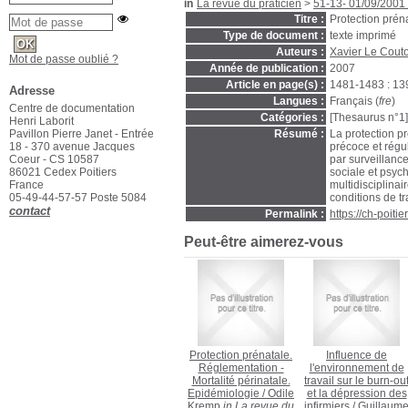
in
La revue du praticien
>
51-13- 01/09/2001
Titre :
Protection prén
Type de document :
texte imprimé
Auteurs :
Xavier Le Cout
Mot de passe oublié ?
Année de publication :
2007
Article en page(s) :
1481-1483 : 13
Adresse
Langues :
Français (
fre
)
Centre de documentation
Catégories :
[Thesaurus n°1
Henri Laborit
Pavillon Pierre Janet - Entrée
Résumé :
La protection pr
18 - 370 avenue Jacques
précoce et régul
Coeur - CS 10587
par surveillanc
86021 Cedex Poitiers
sociale et psych
France
multidisciplina
05-49-44-57-57 Poste 5084
conditions de t
contact
Permalink :
https://ch-poit
Peut-être aimerez-vous
Protection prénatale.
Influence de
Réglementation -
l'environnement de
Mortalité périnatale.
travail sur le burn-ou
Epidémiologie
/
Odile
et la dépression des
Kremp
in La revue du
infirmiers
/
Guillaum