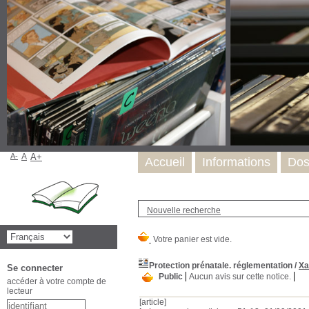
A-
A
A+
Accueil
Informations
Dos
Nouvelle recherche
Protection prénatale. réglementation
/
Xa
Se connecter
Public
Aucun avis sur cette notice.
accéder à votre compte de
lecteur
[article]