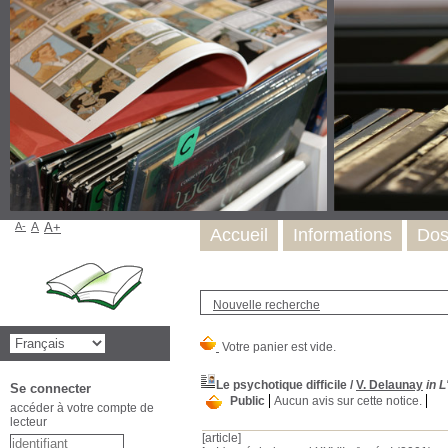
A-
A
A+
Accueil
Informations
Dos
Nouvelle recherche
Le psychotique difficile
/
V. Delaunay
in 
Se connecter
Public
Aucun avis sur cette notice.
accéder à votre compte de
lecteur
[article]