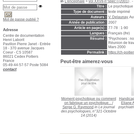
in
L'encéphale
>
vol XXVII-n°spéc I (2001)
. -
Titre :
Le psychotique d
Type de document :
texte imprimé
Auteurs :
V. Delaunay
, Au
Mot de passe oublié ?
Année de publication :
2007
Article en page(s) :
77-78 : 1-90
Adresse
Langues :
Français (
fre
)
Centre de documentation
Résumé :
"Psychoses : no
Henri Laborit
Réunion de trav
Pavillon Pierre Janet - Entrée
Mars 2000
18 - 370 avenue Jacques
Coeur - CS 10587
Permalink :
https://ch-poit
86021 Cedex Poitiers
France
Peut-être aimerez-vous
05-49-44-57-57 Poste 5084
contact
Moment psychotique ou comment
Handicap
on fabrique un psychotique...
/
Eliane 
Serge G. Raymond
in Le journal
psychiatr
des psychologues, n°321-Octobre
14 (2014)