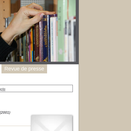
Revue de presse
mpte
 (2001)