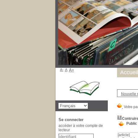
A-
A
A+
Accueil
Nouvelle 
Contruire
Se connecter
Public
accéder à votre compte de
lecteur
[article]