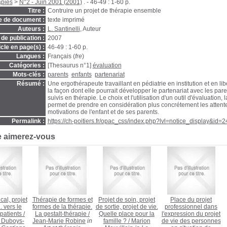
apies
>
N°2 - Juin 2001 (2001)
. - 46-49 : 1-60 p.
Titre :
Contruire un projet de thérapie ensemble
e de document :
texte imprimé
Auteurs :
L. Santinelli
, Auteur
de publication :
2007
icle en page(s) :
46-49 : 1-60 p.
Langues :
Français (
fre
)
Catégories :
[Thesaurus n°1]
évaluation
Mots-clés :
parents
enfants
partenariat
Résumé :
Une ergothérapeute travaillant en pédiatrie en institution et en lib
la façon dont elle pourrait développer le partenariat avec les par
suivis en thérapie. Le choix et l'utilisation d'un outil d'évaluation,
permet de prendre en considération plus concrétement les attente
motivations de l'enfant et de ses parents.
Permalink :
https://ch-poitiers.fr/opac_css/index.php?lvl=notice_display&id=
e aimerez-vous
cal, projet
Thérapie de formes et
Projet de soin, projet
Place du projet
. vers le
formes de la thérapie.
de sortie, projet de vie.
professionnel dans
 patients
/
La gestalt-thérapie
/
Quelle place pour la
l'expression du projet
 Duboys-
Jean-Marie Robine
in
famille ?
/
Marion
de vie des personnes