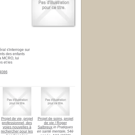
éral s'interroge sur
ents des enfants
 la MCRO, lui
s et les
24086
Projet de vie, projet
Projet de soins, projet
professionnel, des
de vie
/
Roger
voies nouvelles à
Salbreux
in Pratiques
rechercher pour les
en santé mentale, 54è