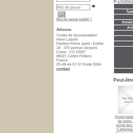
in
Ergothér
Typ
Mot de passe oublié ?
Année 
Art
Adresse
Centre de documentation
Henri Laborit
Pavillon Pierre Janet - Entrée
18 - 370 avenue Jacques
Coeur - CS 10587
86021 Cedex Poitiers
France
05-49-44-57-57 Poste 5084
contact
Peut-êtr
Projet médi
de soins..
projet des
Catherine