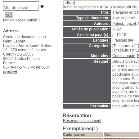
[article]
in
Soins psychiatrie
>
n°341 (Juillet/Août 202
Titre :
Travailler en ps
Type de document :
texte imprimé
Mot de passe oublié ?
Auteurs :
Patrick Touzet
,
Année de publication :
2022
Adresse
Article en page(s) :
p. 10-15
Centre de documentation
Langues :
Français (
fre
)
Henri Laborit
Pavillon Pierre Janet - Entrée
Catégories :
[Thesaurus n°1
18 - 370 avenue Jacques
[Thesaurus n°1
Coeur - CS 10587
Mots-clés :
Communauté
E
86021 Cedex Poitiers
Résumé :
Depuis plusieurs
France
pour ne pas dire
05-49-44-57-57 Poste 5084
joug des neuros
contact
psychisme au ce
écorchées. Pour
mentales lourde
incontournable. 
avancée, profes
possible de trav
soigner, être là 
Permalink :
https://ch-poit
Réservation
Réserver ce document
Exemplaires(1)
Code-barres
Cote