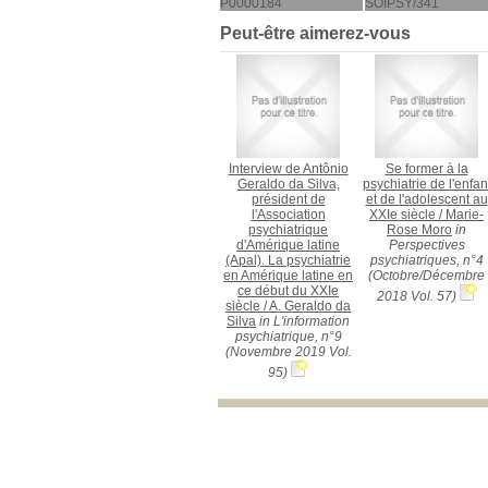
P0000184
SOIPSY/341
Peut-être aimerez-vous
Interview de Antônio
Se former à la
Geraldo da Silva,
psychiatrie de l'enfan
président de
et de l'adolescent au
l'Association
XXIe siècle
/
Marie-
psychiatrique
Rose Moro
in
d'Amérique latine
Perspectives
(Apal). La psychiatrie
psychiatriques, n°4
en Amérique latine en
(Octobre/Décembre
ce début du XXIe
2018 Vol. 57)
siècle
/
A. Geraldo da
Silva
in L'information
psychiatrique, n°9
(Novembre 2019 Vol.
95)