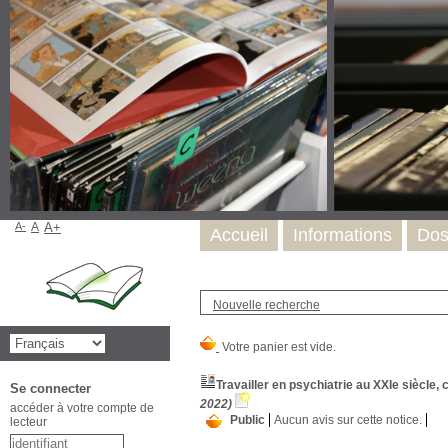
A-
A
A+
Accueil
Informations
Dos
Nouvelle recherche
Travailler en psychiatrie au XXIe siècle,
Se connecter
2022)
accéder à votre compte de
Public
Aucun avis sur cette notice.
lecteur