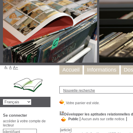
A-
A
A+
Accueil
Informations
Dos
Nouvelle recherche
Développer les aptitudes relationnelles 
Se connecter
Public
Aucun avis sur cette notice.
accéder à votre compte de
lecteur
[article]