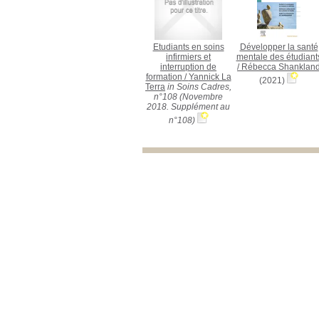
Etudiants en soins
Développer la santé
infirmiers et
mentale des étudiant
interruption de
/
Rébecca Shanklan
formation
/
Yannick La
(2021)
Terra
in Soins Cadres,
n°108 (Novembre
2018. Supplément au
n°108)