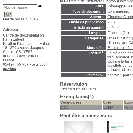
in
La Revue de l'infirmière
>
n°255 (Novembr
Titre :
Développer les 
Type de document :
texte imprimé
Auteurs :
Claudine Giord
Mot de passe oublié ?
Année de publication :
2019
Article en page(s) :
p. 40-41
Adresse
Langues :
Français (
fre
)
Centre de documentation
Catégories :
[Thesaurus n°1
Henri Laborit
[Thesaurus n°1
Pavillon Pierre Janet - Entrée
18 - 370 avenue Jacques
Mots-clés :
Formation infir
Coeur - CS 10587
Résumé :
La méthode des
86021 Cedex Poitiers
fréquemment util
France
Comme la taille
05-49-44-57-57 Poste 5084
les effets du j
contact
attitudes et tech
Permalink :
https://ch-poit
Réservation
Réserver ce document
Exemplaires(1)
Code-barres
Cote
Supp
2522
CDMA
Pério
Peut-être aimerez-vous