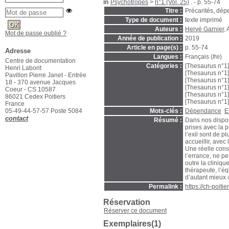
in
Psychotropes
>
n°1 (Vol. 25)
. - p. 55-74
Titre :
Précarités, dépe
Type de document :
texte imprimé
Auteurs :
Hervé Garnier
,
Mot de passe oublié ?
Année de publication :
2019
Article en page(s) :
p. 55-74
Adresse
Langues :
Français (
fre
)
Centre de documentation
Catégories :
[Thesaurus n°1
Henri Laborit
[Thesaurus n°1
Pavillon Pierre Janet - Entrée
[Thesaurus n°1
18 - 370 avenue Jacques
[Thesaurus n°1
Coeur - CS 10587
[Thesaurus n°1
86021 Cedex Poitiers
[Thesaurus n°1
France
05-49-44-57-57 Poste 5084
Mots-clés :
Dépendance
E
contact
Résumé :
Dans nos dispos
prises avec la 
l’exil sont de p
accueillir, avec
Une réelle cons
l’errance, ne pe
outre la clinique
thérapeute, l’éq
d’autant mieux 
Permalink :
https://ch-poit
Réservation
Réserver ce document
Exemplaires(1)