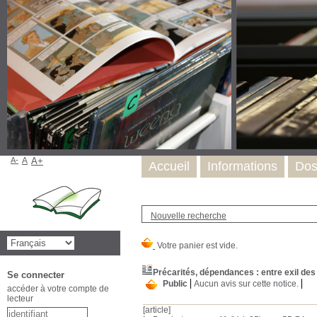
A-
A
A+
Accueil
Informations
Dos
Nouvelle recherche
Précarités, dépendances : entre exil des 
Se connecter
Public
Aucun avis sur cette notice.
accéder à votre compte de
lecteur
[article]