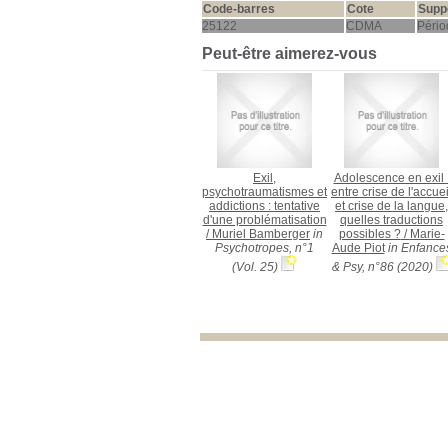
Code-barres
Cote
Supp
25122
CDMA
Pério
Peut-être aimerez-vous
Exil,
Adolescence en exil 
psychotraumatismes et
entre crise de l'accuei
addictions : tentative
et crise de la langue,
d'une problématisation
quelles traductions
/
Muriel Bamberger
in
possibles ?
/
Marie-
Psychotropes, n°1
Aude Piot
in Enfance
(Vol. 25)
& Psy, n°86 (2020)