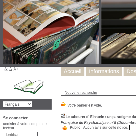
A-
A
A+
Accueil
Informations
Dos
Nouvelle recherche
Le tabouret d' Einstein : un paradigme 
Se connecter
Française de Psychanalyse, n°5 (Décembre
accéder à votre compte de
Public
Aucun avis sur cette notice.
lecteur