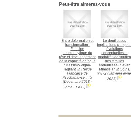
Peut-être aimerez-vous
Entre déformation et
Le deuil et ses
transformation .
implications cliniques
Fonction
évolutions
traumatolytique du
conceptuelles et
rêve et développement
modalités de soutien
de la capacité onirique
des familles
/
Massimo Vigna-
endeuillées
/
Sevan
Taglianti
in Revue
Minassian
in Soins,
Française de
n°872 (Janvier/Févrie
Psychanalyse, n°5
2023)
(Décembre 2018 -
Tome LXXXII)