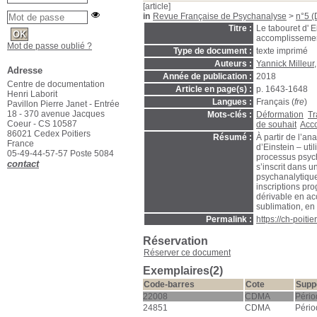
[article]
in
Revue Française de Psychanalyse
>
n°5 (
Titre :
Le tabouret d' 
accomplisseme
Mot de passe oublié ?
Type de document :
texte imprimé
Auteurs :
Yannick Milleur
Adresse
Année de publication :
2018
Centre de documentation
Article en page(s) :
p. 1643-1648
Henri Laborit
Langues :
Français (
fre
)
Pavillon Pierre Janet - Entrée
18 - 370 avenue Jacques
Mots-clés :
Déformation
Tr
Coeur - CS 10587
de souhait
Acco
86021 Cedex Poitiers
Résumé :
À partir de l’a
France
d’Einstein – uti
05-49-44-57-57 Poste 5084
processus psych
contact
s’inscrit dans u
psychanalytique,
inscriptions pr
dérivable en ac
sublimation, en
Permalink :
https://ch-poit
Réservation
Réserver ce document
Exemplaires(2)
Code-barres
Cote
Supp
22008
CDMA
Pério
24851
CDMA
Pério