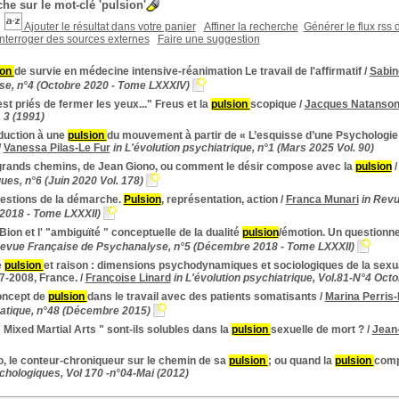
he sur le mot-clé
'pulsion'
Ajouter le résultat dans votre panier
Affiner la recherche
Générer le flux rss 
Interroger des sources externes
Faire une suggestion
ion
de survie en médecine intensive-réanimation Le travail de l'affirmatif
/
Sabin
e, n°4 (Octobre 2020 - Tome LXXXIV)
st priés de fermer les yeux..." Freus et la
pulsion
scopique
/
Jacques Natanso
 3 (1991)
duction à une
pulsion
du mouvement à partir de « L’esquisse d’une Psychologi
/
Vanessa Pilas-Le Fur
in L'évolution psychiatrique, n°1 (Mars 2025 Vol. 90)
grands chemins, de Jean Giono, ou comment le désir compose avec la
pulsion
ues, n°6 (Juin 2020 Vol. 178)
estions de la démarche.
Pulsion
, représentation, action
/
Franca Munari
in Revu
2018 - Tome LXXXII)
Bion et l' "ambiguïté " conceptuelle de la dualité
pulsion
/émotion. Un questionn
Revue Française de Psychanalyse, n°5 (Décembre 2018 - Tome LXXXII)
e
pulsion
et raison : dimensions psychodynamiques et sociologiques de la sexua
7-2008, France.
/
Françoise Linard
in L'évolution psychiatrique, Vol.81-N°4 Oc
oncept de
pulsion
dans le travail avec des patients somatisants
/
Marina Perris
tique, n°48 (Décembre 2015)
 Mixed Martial Arts " sont-ils solubles dans la
pulsion
sexuelle de mort ?
/
Jean
, le conteur-chroniqueur sur le chemin de sa
pulsion
; ou quand la
pulsion
comp
hologiques, Vol 170 -n°04-Mai (2012)