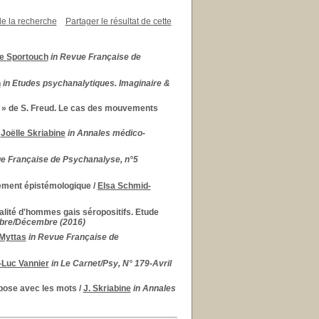
de la recherche
Partager le résultat de cette
e Sportouch
in Revue Française de
n
in Etudes psychanalytiques. Imaginaire &
e » de S. Freud. Le cas des mouvements
/
Joëlle Skriabine
in Annales médico-
e Française de Psychanalyse, n°5
ement épistémologique
/
Elsa Schmid-
lité d'hommes gais séropositifs. Etude
tobre/Décembre (2016)
-Myttas
in Revue Française de
-Luc Vannier
in Le Carnet/Psy, N° 179-Avril
ose avec les mots
/
J. Skriabine
in Annales