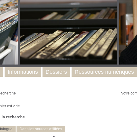
Informations
Dossiers
Ressources numériques
recherche
Votre co
 la recherche
talogue
Dans les sources affiliées