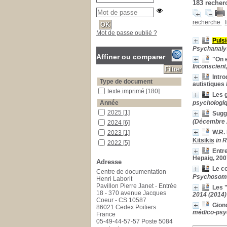
183
recherc
recherche
Mot de passe oublié ?
Puls
Psychanalys
Affiner ou comparer
"On e
Inconscient,
Intro
Type de document
autistiques
texte imprimé
texte imprimé
[180]
Les 
Année
psychologiq
2025
2025
[1]
Sugg
(Décembre 
2024
2024
[6]
W.R. 
2023
2023
[1]
Kitsikis
in 
2022
2022
[5]
Entr
2021
2021
[4]
Hepaig, 200
Adresse
2020
2020
[10]
Le c
Centre de documentation
2019
2019
[7]
Psychosoma
Henri Laborit
2018
2018
[9]
Pavillon Pierre Janet - Entrée
Les "
18 - 370 avenue Jacques
2017
2017
[15]
2014 (2014)
Coeur - CS 10587
2016
2016
[4]
Giono
86021 Cedex Poitiers
médico-psyc
2015
2015
[14]
France
05-49-44-57-57 Poste 5084
2014
2014
[11]