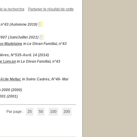
de la recherche
Partager le résultat de cette
l, n°43 (Automne 2019)
°607 (Juin/Juillet 2021)
se-Madelaine
in Le Divan Familial, n°43
ières, N°535-Avril. 14 (2014)
e Loncan
in Le Divan Familial, n°43
écile Mellac
in Soins Cadres, N°46- Mai
n 2000 (2000)
2001 (2001)
Par page :
25
50
100
200