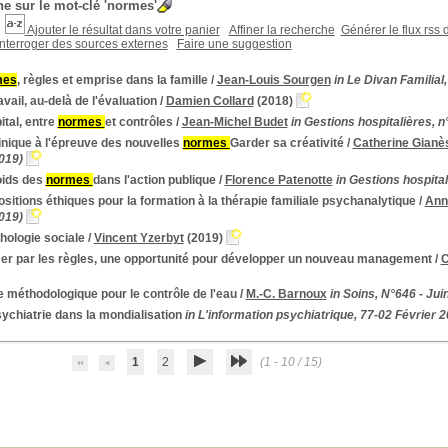
e sur le mot-clé
'normes'
Ajouter le résultat dans votre panier
Affiner la recherche
Générer le flux rss 
Interroger des sources externes
Faire une suggestion
mes
, règles et emprise dans la famille
/
Jean-Louis Sourgen
in Le Divan Familia
avail, au-delà de l'évaluation
/
Damien Collard
(2018)
ital, entre
normes
et contrôles
/
Jean-Michel Budet
in Gestions hospitalières, n
inique à l'épreuve des nouvelles
normes
Garder sa créativité
/
Catherine Gianè
019)
oids des
normes
dans l'action publique
/
Florence Patenotte
in Gestions hospital
sitions éthiques pour la formation à la thérapie familiale psychanalytique
/
Ann
019)
hologie sociale
/
Vincent Yzerbyt
(2019)
er par les règles, une opportunité pour développer un nouveau management
/
C
 méthodologique pour le contrôle de l'eau
/
M.-C. Barnoux
in Soins, N°646 - Jui
ychiatrie dans la mondialisation
in L'information psychiatrique, 77-02 Février 
1
2
(1 - 10 / 15)