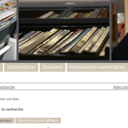
Informations
Dossiers
Ressources numériques
recherche
Votre co
 la recherche
talogue
Dans les sources affiliées