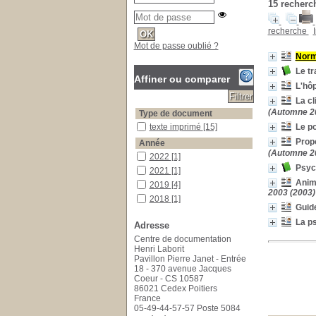
15
recherch
recherche
Mot de passe oublié ?
Nor
Le tr
Affiner ou comparer
L'hôp
La cl
(Automne 2
Type de document
texte imprimé
texte imprimé
[15]
Le p
Propo
Année
(Automne 2
2022
2022
[1]
Psyc
2021
2021
[1]
Anim
2019
2019
[4]
2003 (2003)
2018
2018
[1]
Guide
2017
2017
[1]
La ps
Adresse
2014
2014
[1]
Centre de documentation
2008
2008
[1]
Henri Laborit
2007
2007
[4]
Pavillon Pierre Janet - Entrée
18 - 370 avenue Jacques
2000
2000
[1]
Coeur - CS 10587
Catégorie
86021 Cedex Poitiers
France
compétence : psychologie
compétence : psychologie
05-49-44-57-57 Poste 5084
[1]