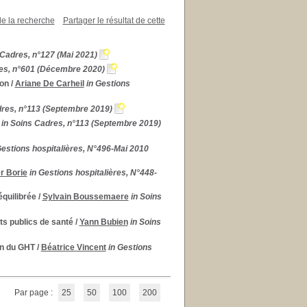
de la recherche
Partager le résultat de cette
 Cadres, n°127 (Mai 2021)
res, n°601 (Décembre 2020)
ion
/
Ariane De Carheil
in Gestions
dres, n°113 (Septembre 2019)
in Soins Cadres, n°113 (Septembre 2019)
Gestions hospitalières, N°496-Mai 2010
er Borie
in Gestions hospitalières, N°448-
équilibrée
/
Sylvain Boussemaere
in Soins
s publics de santé
/
Yann Bubien
in Soins
in du GHT
/
Béatrice Vincent
in Gestions
Par page :
25
50
100
200