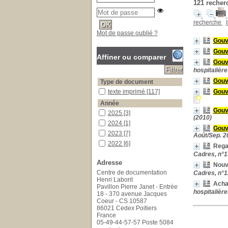
121
recherc
recherche
Mot de passe oublié ?
Gouv
Gouv
Affiner ou comparer
Gouv
hospitalière
Gouv
Type de document
texte imprimé
texte imprimé
[117]
Gouv
Année
Gouv
2025
2025
[3]
(2010)
2024
2024
[1]
Gouv
2023
2023
[7]
Août/Sep. 2
2022
2022
[6]
Regar
2021
2021
[8]
Cadres, n°
Adresse
2020
2020
[10]
Nouv
Centre de documentation
Cadres, n°
2019
2019
[5]
Henri Laborit
Acha
2018
2018
[2]
Pavillon Pierre Janet - Entrée
hospitalièr
18 - 370 avenue Jacques
2017
2017
[8]
Coeur - CS 10587
2016
2016
[4]
86021 Cedex Poitiers
2015
2015
[4]
France
05-49-44-57-57 Poste 5084
2014
2014
[1]