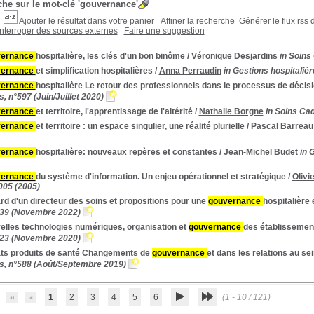
he sur le mot-clé
'gouvernance'
Ajouter le résultat dans votre panier
Affiner la recherche
Générer le flux rss 
Interroger des sources externes
Faire une suggestion
ernance
hospitalière, les clés d'un bon binôme
/
Véronique Desjardins
in Soins
ernance
et simplification hospitalières
/
Anna Perraudin
in Gestions hospitaliè
ernance
hospitalière Le retour des professionnels dans le processus de décis
s, n°597 (Juin/Juillet 2020)
ernance
et territoire, l'apprentissage de l'altérité
/
Nathalie Borgne
in Soins Ca
ernance
et territoire : un espace singulier, une réalité plurielle
/
Pascal Barreau
ernance
hospitalière: nouveaux repères et constantes
/
Jean-Michel Budet
in 
ernance
du système d'information. Un enjeu opérationnel et stratégique
/
Olivi
005 (2005)
d d'un directeur des soins et propositions pour une
gouvernance
hospitalière 
139 (Novembre 2022)
elles technologies numériques, organisation et
gouvernance
des établissement
123 (Novembre 2020)
ts produits de santé Changements de
gouvernance
et dans les relations au se
es, n°588 (Août/Septembre 2019)
1
2
3
4
5
6
(1 - 10 / 121)