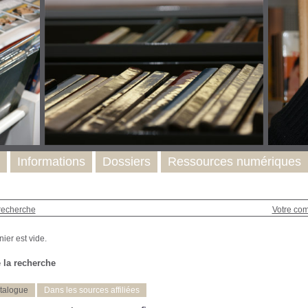
Informations
Dossiers
Ressources numériques
recherche
Votre co
 la recherche
talogue
Dans les sources affiliées