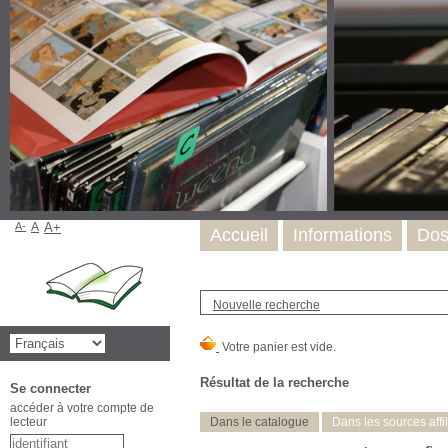
A-
A
A+
Accueil
Informations
Dos
Nouvelle recherche
Résultat de la recherche
Se connecter
accéder à votre compte de
lecteur
Dans le catalogue
Dans les sources affi