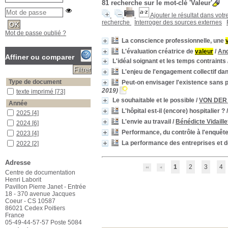
81
recherche sur le mot-clé
'Valeur'
Ajouter le résultat dans votr
recherche
Interroger des sources externes
Mot de passe oublié ?
La conscience professionnelle, une
L'évaluation créatrice de
valeur
/
And
Affiner ou comparer
L'idéal soignant et les temps contraints
L'enjeu de l'engagement collectif dan
Type de document
Peut-on envisager l'existence sans 
2019)
texte imprimé
texte imprimé
[73]
Le souhaitable et le possible
/
VON DER 
Année
L'hôpital est-il (encore) hospitalier ?
2025
2025
[4]
L'envie au travail
/
Bénédicte Vidaille
2024
2024
[6]
Performance, du contrôle à l'enquêt
2023
2023
[4]
La performance des entreprises et d
2022
2022
[2]
2021
2021
[1]
Adresse
2020
2020
[5]
1
2
3
4
Centre de documentation
2019
2019
[9]
Henri Laborit
2018
2018
[11]
Pavillon Pierre Janet - Entrée
18 - 370 avenue Jacques
2017
2017
[4]
Coeur - CS 10587
2016
2016
[4]
86021 Cedex Poitiers
2015
2015
[2]
France
05-49-44-57-57 Poste 5084
2014
2014
[6]