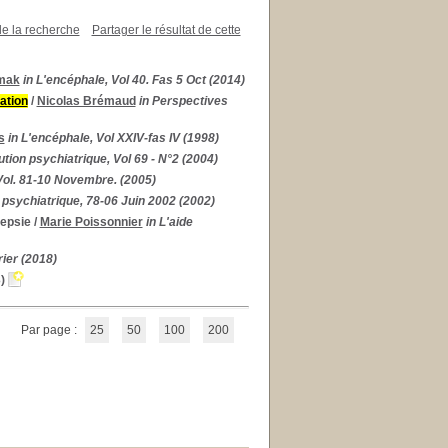
de la recherche
Partager le résultat de cette
mak
in L'encéphale, Vol 40. Fas 5 Oct (2014)
sation
/
Nicolas Brémaud
in Perspectives
s
in L'encéphale, Vol XXIV-fas IV (1998)
ution psychiatrique, Vol 69 - N°2 (2004)
 Vol. 81-10 Novembre. (2005)
n psychiatrique, 78-06 Juin 2002 (2002)
lepsie
/
Marie Poissonnier
in L'aide
ier (2018)
)
Par page :
25
50
100
200