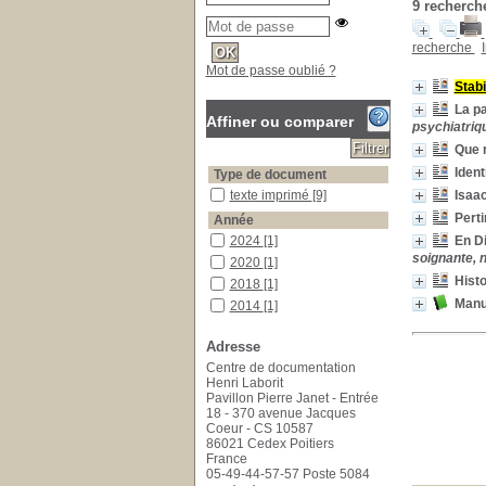
9
recherche
recherche
Mot de passe oublié ?
Stabi
La pa
Affiner ou comparer
psychiatriq
Que 
Ident
Type de document
texte imprimé
texte imprimé
[9]
Isaac
Pert
Année
2024
2024
[1]
En Di
soignante, n
2020
2020
[1]
Histo
2018
2018
[1]
Manue
2014
2014
[1]
2013
2013
[1]
Adresse
2007
2007
[4]
Centre de documentation
Catégorie
Henri Laborit
accompagnement
accompagnement
[1]
Pavillon Pierre Janet - Entrée
18 - 370 avenue Jacques
alcoolisme
alcoolisme
[1]
Coeur - CS 10587
homosexualité
homosexualité
[1]
86021 Cedex Poitiers
France
Newton, Isaac : 1642-1727
Newton, Isaac : 1642-
05-49-44-57-57 Poste 5084
1727
[1]