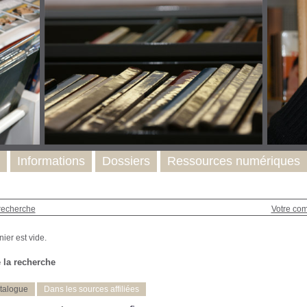
Informations
Dossiers
Ressources numériques
recherche
Votre co
 la recherche
talogue
Dans les sources affiliées