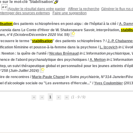
 sur le mot-clé
'Stabilisation'
Ajouter le résultat dans votre panier
Affiner la recherche
Générer le flux rss 
Interroger des sources externes
Faire une suggestion
lisation
des patients schizophrènes en post-aigu : de l'hôpital à la cité
/
A. Dam
ranoïa dans Le Conte d'Hiver de W. Shakespeare Savoir, interprétation,
stabili
ues, n°4 (Octobre/Décembre 2020 Vol. 59)
recouvre le terme "
stabilisation
" des patients schizophrènes ?
/
J.-P. Chabanne
ification féminine et pousse-à-la-femme dans la psychose
/
L. Izcovich
in L'évol
 Newton : la quête de l'unité
/
Nicolas Brémaud
in L'information psychiatrique,
inence de l'abord psychanalytique des psychotiques
/
A. Metton
in L'informatio
tep, un suivi thérapeutique global et personnalisé pour les jeunes atteints d'épi
°258 (Juin-Juillet 2024)
ire de rencontres
/
Marie-Paule Chanel
in Soins psychiatrie, N°314-Janvier/Févr
l d'alcoologie sociale ou "Les aventures d'Hercule..."
/
Yves Coulombier
(2013
1
(1 - 9 / 9)