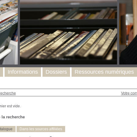
Informations
Dossiers
Ressources numériques
recherche
Votre co
 la recherche
talogue
Dans les sources affiliées