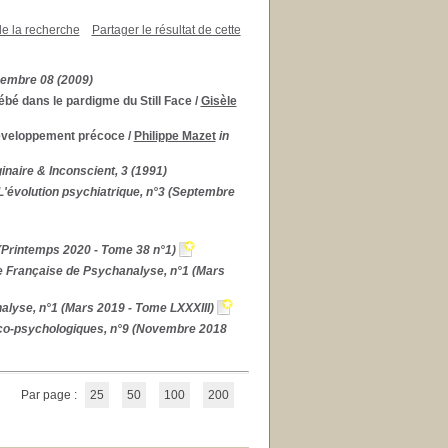
de la recherche
Partager le résultat de cette
cembre 08 (2009)
bé dans le pardigme du Still Face
/
Gisèle
 développement précoce
/
Philippe Mazet
in
naire & Inconscient, 3 (1991)
 L'évolution psychiatrique, n°3 (Septembre
(Printemps 2020 - Tome 38 n°1)
e Française de Psychanalyse, n°1 (Mars
lyse, n°1 (Mars 2019 - Tome LXXXIII)
co-psychologiques, n°9 (Novembre 2018
Par page :
25
50
100
200