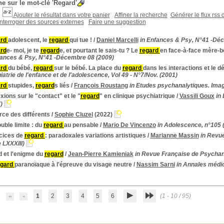
e sur le mot-clé
'Regard'
Ajouter le résultat dans votre panier
Affiner la recherche
Générer le flux rss 
Interroger des sources externes
Faire une suggestion
ard
adolescent, le
regard
qui tue !
/
Daniel Marcelli
in Enfances & Psy, N°41 -Dé
rd
e- moi, je te
regard
e, et pourtant le sais-tu ? Le
regard
en face-à-face mère-bé
fances & Psy, N°41 -Décembre 08 (2009)
ard
du bébé,
regard
sur le bébé. La place du
regard
dans les interactions et le
trie de l'enfance et de l'adolescence, Vol 49 - N°7/Nov. (2001)
ard
stupides,
regard
s liés
/
François Roustang
in Etudes psychanalytiques. Imagi
xions sur le "contact" et le "
regard
" en clinique psychiatrique
/
Vassili Goux
in
)
rce des différents
/
Sophie Cluzel
(2022)
uble limite : du
regard
au pensable
/
Mario De Vincenzo
in Adolescence, n°105 
cices de
regard
: paradoxales variations artistiques
/
Marianne Massin
in Revu
 LXXXIII)
 et l'enigme du
regard
/
Jean-Pierre Kamieniak
in Revue Française de Psychana
egard
paranoïaque à l'épreuve du visage neutre
/
Nassim Sarni
in Annales médi
1
2
3
4
5
6
(1 - 10 / 95)