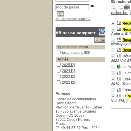
95
recherch
recherche
Mot de passe oublié ?
Reg
Rega
Affiner ou comparer
Apter
in En
Reg
Neuropsychia
Type de document
Reg
texte imprimé
texte imprimé
[93]
Réfle
Année
2022 Vol. 87
2025
2025
[2]
La fo
2024
2024
[1]
La do
2023
2023
[2]
Exer
2022
2022
[2]
2019 - Tome
2021
2021
[2]
Freud
Adresse
2020
2020
[2]
Le
r
Centre de documentation
2019
2019
[11]
Vol. 176)
Henri Laborit
2018
2018
[4]
Pavillon Pierre Janet - Entrée
18 - 370 avenue Jacques
2017
2017
[3]
Coeur - CS 10587
2016
2016
[5]
86021 Cedex Poitiers
2015
2015
[5]
France
05-49-44-57-57 Poste 5084
2014
2014
[2]