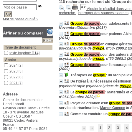
116
recherche sur le mot-clé
'Groupe de 
Ajouter le résultat dans votr
recherche
Interroger des sources externes
Mot de passe oublié ?
Groupe
de
parole
pour adolescents h
Novembre/Décembre (2017)
Affiner ou comparer
Groupe
de
parole
pour patients Alzh
(2014)
Groupe
de
parole
en clinique gériatr
Type de document
psychanalytique de
groupe
, n°53- 2009.2 (2
texte imprimé
texte imprimé
[114]
Groupe
de
parole
pour des auteurs d
psychanalytique de
groupe
, n°50-2008.1 (2
Année
Groupe
de
parole
pour l'entourage d
2024
2024
[2]
(2009)
2023
2023
[3]
Thérapies de
groupe
: un archipel d
2022
2022
[8]
De l'idéal à la nécessaire désillusio
2021
2021
[7]
psychothérapie psychanalytique de
groupe
2020
2020
[5]
Le
groupe
de
parole
" Maternités et
Adresse
2019
2019
[13]
n°264 (Octobre 2020)
Centre de documentation
2018
2018
[3]
Projet de création d'un
groupe
de
pa
Henri Laborit
2017
2017
[6]
service de réanimation
/
Manon Gueppe
in 
Pavillon Pierre Janet - Entrée
18 - 370 avenue Jacques
2016
2016
[6]
Comment conduire un
groupe
de
par
Coeur - CS 10587
2015
2015
[2]
86021 Cedex Poitiers
2014
2014
[3]
France
1
2
3
4
05-49-44-57-57 Poste 5084
2013
2013
[8]