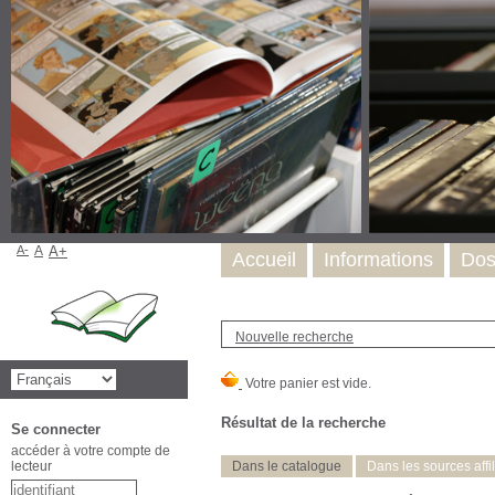
A-
A
A+
Accueil
Informations
Dos
Nouvelle recherche
Résultat de la recherche
Se connecter
accéder à votre compte de
lecteur
Dans le catalogue
Dans les sources affi