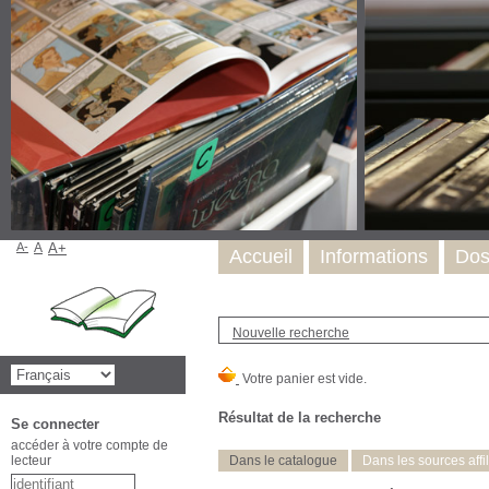
A-
A
A+
Accueil
Informations
Dos
Nouvelle recherche
Résultat de la recherche
Se connecter
accéder à votre compte de
lecteur
Dans le catalogue
Dans les sources affi