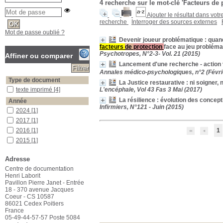
4
recherche sur le mot-clé
'Facteurs de 
Ajouter le résultat dans votr
recherche
Interroger des sources externes
Mot de passe oublié ?
Devenir joueur problématique : quand
facteurs
de
protection
face au jeu probléma
Psychotropes, N°2-3- Vol. 21 (2015)
Affiner ou comparer
Lancement d'une recherche - action 
Annales médico-psychologiques, n°2 (Févrie
Type de document
La Justice restaurative : ni soigner, 
texte imprimé
texte imprimé
[4]
L'encéphale, Vol 43 Fas 3 Mai (2017)
La résilience : évolution des concept
Année
Infirmiers, N°121 - Juin (2015)
2024
2024
[1]
2017
2017
[1]
2016
2016
[1]
1
2015
2015
[1]
Catégorie
Adresse
résilience
résilience
[1]
Centre de documentation
santé
santé
[1]
Henri Laborit
Pavillon Pierre Janet - Entrée
Mots-clés
18 - 370 avenue Jacques
Facteurs de protection
Facteurs de protection
[4]
Coeur - CS 10587
Bars
Bars
[1]
86021 Cedex Poitiers
France
Diagnostic psycho-criminologique
Diagnostic psycho-
05-49-44-57-57 Poste 5084
criminologique
[1]