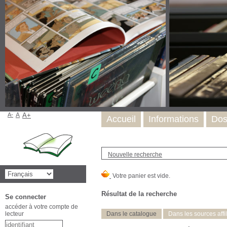
A-
A
A+
Accueil
Informations
Dos
Nouvelle recherche
Résultat de la recherche
Se connecter
accéder à votre compte de
lecteur
Dans le catalogue
Dans les sources affi