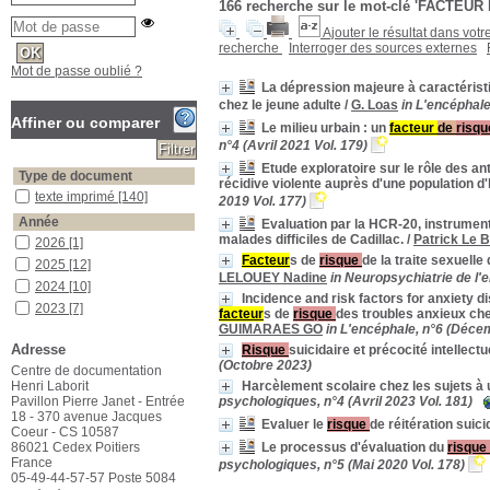
166
recherche sur le mot-clé
'FACTEUR 
Ajouter le résultat dans votr
recherche
Interroger des sources externes
Mot de passe oublié ?
La dépression majeure à caractéri
chez le jeune adulte
/
G. Loas
in L'encéphale
Affiner ou comparer
Le milieu urbain : un
facteur
de
risq
n°4 (Avril 2021 Vol. 179)
Etude exploratoire sur le rôle des an
Type de document
récidive violente auprès d'une population
texte imprimé
texte imprimé
[140]
2019 Vol. 177)
Année
Evaluation par la HCR-20, instrumen
malades difficiles de Cadillac.
/
Patrick Le 
2026
2026
[1]
Facteur
s de
risque
de la traite sexuelle
2025
2025
[12]
LELOUEY Nadine
in Neuropsychiatrie de l'e
2024
2024
[10]
Incidence and risk factors for anxiety d
2023
2023
[7]
facteur
s de
risque
des troubles anxieux che
GUIMARAES GO
in L'encéphale, n°6 (Déce
2022
2022
[8]
Adresse
Risque
suicidaire et précocité intellect
2021
2021
[12]
(Octobre 2023)
Centre de documentation
2020
2020
[9]
Henri Laborit
Harcèlement scolaire chez les sujets à 
2019
2019
[20]
Pavillon Pierre Janet - Entrée
psychologiques, n°4 (Avril 2023 Vol. 181)
18 - 370 avenue Jacques
2018
2018
[10]
Evaluer le
risque
de réitération suici
Coeur - CS 10587
2017
2017
[18]
86021 Cedex Poitiers
Le processus d'évaluation du
risque
2016
2016
[11]
France
psychologiques, n°5 (Mai 2020 Vol. 178)
05-49-44-57-57 Poste 5084
2015
2015
[8]