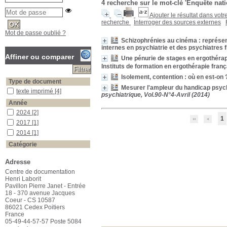
4
recherche sur le mot-clé
'Enquête nati
Ajouter le résultat dans votr
recherche
Interroger des sources externes
Mot de passe oublié ?
Schizophrénies au cinéma : représen
internes en psychiatrie et des psychiatres f
Affiner ou comparer
Une pénurie de stages en ergothérap
Instituts de formation en ergothérapie franç
Isolement, contention : où en est-on 
Type de document
Mesurer l'ampleur du handicap psych
texte imprimé
texte imprimé
[4]
psychiatrique, Vol.90-N°4-Avril (2014)
Année
2024
2024
[2]
1
2017
2017
[1]
2014
2014
[1]
Catégorie
cinéma
cinéma
[1]
Adresse
évaluation
évaluation
[1]
Centre de documentation
population
population
[1]
Henri Laborit
Schizophrénie
Schizophrénie
[1]
Pavillon Pierre Janet - Entrée
18 - 370 avenue Jacques
Mots-clés
Coeur - CS 10587
Enquête nationale
Enquête nationale
[4]
86021 Cedex Poitiers
France
Contention
Contention
[1]
05-49-44-57-57 Poste 5084
Ergothérapie
Ergothérapie
[1]