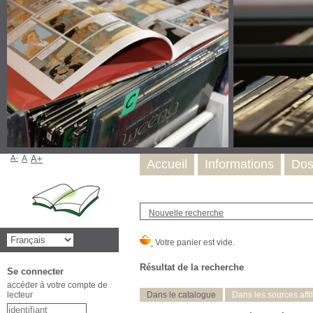
A-
A
A+
Accueil
Informations
Dos
Nouvelle recherche
Résultat de la recherche
Se connecter
accéder à votre compte de
lecteur
Dans le catalogue
Dans les sources affi