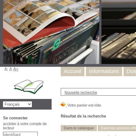
A-
A
A+
Accueil
Informations
Dos
Nouvelle recherche
Résultat de la recherche
Se connecter
accéder à votre compte de
lecteur
Dans le catalogue
Dans les sources affi