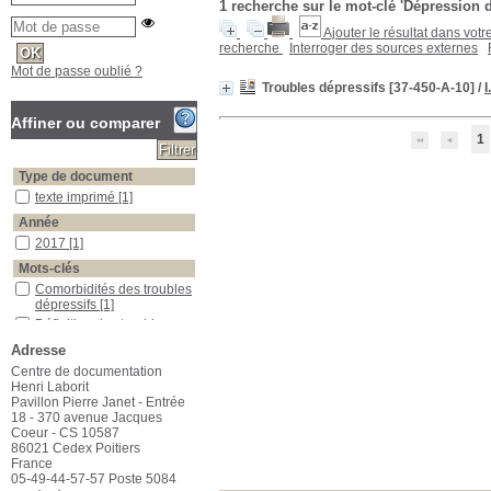
1
recherche sur le mot-clé
'Dépression d
Ajouter le résultat dans votr
recherche
Interroger des sources externes
Mot de passe oublié ?
Troubles dépressifs [37-450-A-10]
/
I
Affiner ou comparer
1
Type de document
texte imprimé
texte imprimé
[1]
Année
2017
2017
[1]
Mots-clés
Comorbidités des troubles dépressifs
Comorbidités des troubles
dépressifs
[1]
Définition des troubles dépressifs
Définition des troubles
dépressifs
[1]
Adresse
Dépression de l'adolescent
Dépression de
Centre de documentation
l'adolescent
[1]
Henri Laborit
Dépression du sujet âgé
Dépression du sujet âgé
Pavillon Pierre Janet - Entrée
[1]
18 - 370 avenue Jacques
Epidémiologie des troubles dépressifs
Epidémiologie des
Coeur - CS 10587
troubles dépressifs
[1]
86021 Cedex Poitiers
France
Evolution des troubles dépressifs
Evolution des troubles
05-49-44-57-57 Poste 5084
dépressifs
[1]