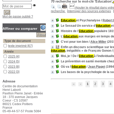
70
recherche sur le mot-clé
'Éducation'
Ajouter le résultat dans votr
recherche
Interroger des sources externes
Mot de passe oublié ?
Education
et Psychanalyse
/
Robert
Le Sessad Un service d'
éducation
et
Affiner ou comparer
Histoire de l'
éducation
populaire 18
L'
éducation
aux marges en temps d
Type de document
C'est pour ton bien
/
Alice Miller
(201
texte imprimé
texte imprimé
[67]
Enfin un discours scientifique sur l
éducation
, inégalités » de François Gonon
/
Année
Moi, je ! De l'
éducation
à l'individual
2025
2025
[4]
La prévention en santé mentale chez 
2024
2024
[5]
2023
2023
[8]
Où va l'
éducation
/
Jean Piaget
(1994
2022
2022
[3]
Les bases de la psychologie de la sa
2021
2021
[5]
Adresse
2020
2020
[6]
1
2
3
4
Centre de documentation
2019
2019
[6]
Henri Laborit
2018
2018
[3]
Pavillon Pierre Janet - Entrée
18 - 370 avenue Jacques
2017
2017
[7]
Coeur - CS 10587
2015
2015
[2]
86021 Cedex Poitiers
2014
2014
[1]
France
05-49-44-57-57 Poste 5084
2013
2013
[1]