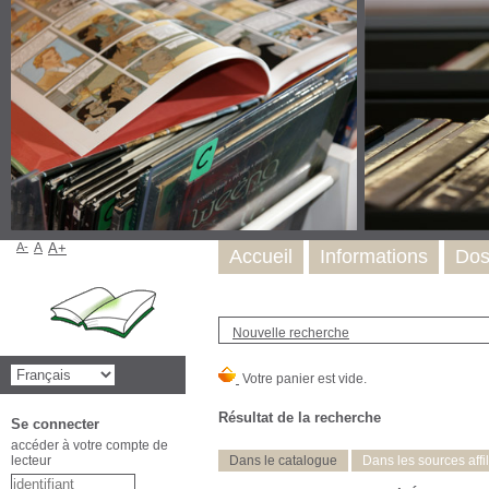
A-
A
A+
Accueil
Informations
Dos
Nouvelle recherche
Résultat de la recherche
Se connecter
accéder à votre compte de
lecteur
Dans le catalogue
Dans les sources affi