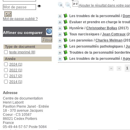
Ajouter le résultat dans votre pa
Les troubles de la personnalité
/
Dom
Mot de passe oublié ?
Evaluer et prendre en charge le troubl
Hystérie
/
Christopher Bollas
(2017)
Affiner ou comparer
Tous narcissiques
/
Jean Cottraux
(2
Les paranoïas
/
Charles Melman
(201
Les personnalités pathologiques
/
Ju
Type de document
texte imprimé
texte imprimé
[8]
Troubles de la personnalité borderli
Les troubles de la personnalité
/
Agn
Année
2024
2024
[1]
1
2022
2022
[1]
2017
2017
[2]
2014
2014
[1]
2013
2013
[2]
Adresse
2012
2012
[1]
Centre de documentation
Catégorie
Henri Laborit
adolescent
adolescent
[1]
Pavillon Pierre Janet - Entrée
18 - 370 avenue Jacques
borderline
borderline
[1]
Coeur - CS 10587
état limite
état limite
[1]
86021 Cedex Poitiers
France
hystérie
hystérie
[1]
05-49-44-57-57 Poste 5084
narcissisme
narcissisme
[1]