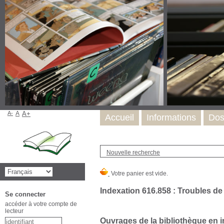
A-
A
A+
Accueil
Informations
Dos
Nouvelle recherche
Indexation 616.858 : Troubles de
Se connecter
accéder à votre compte de
lecteur
Ouvrages de la bibliothèque en i