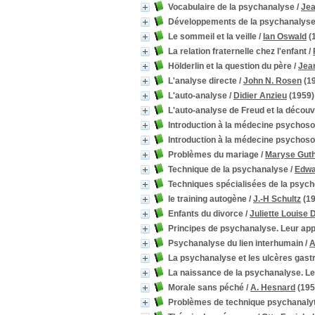
1953
1953
[2]
Vocabulaire de la psychanalyse
/
Jea
1952
1952
[2]
Développements de la psychanalys
1951
1951
[1]
Le sommeil et la veille
/
Ian Oswald
(
1950
1950
[2]
La relation fraternelle chez l'enfant
/
1949
1949
[1]
Hölderlin et la question du père
/
Jea
Catégorie
L'analyse directe
/
John N. Rosen
(1
aspect psychanalytique
aspect psychanalytique
[1]
L'auto-analyse
/
Didier Anzieu
(1959)
communication
communication
[1]
L'auto-analyse de Freud et la décou
développement de l'enfant
développement de l'enfant
Introduction à la médecine psychos
[2]
Introduction à la médecine psychos
Donald W. Winnicott (1896-1971)
Donald W. Winnicott
(1896-1971)
[1]
Problèmes du mariage
/
Maryse Gut
dynamique de groupe
dynamique de groupe
[1]
Technique de la psychanalyse
/
Edwa
[+]
Techniques spécialisées de la psych
Mots-clés
le training autogène
/
J.-H Schultz
(19
Recueils d'articles
Recueils d'articles
[4]
Enfants du divorce
/
Juliette Louise 
culpabilité
culpabilité
[3]
Principes de psychanalyse. Leur app
dépression
dépression
[3]
Psychanalyse du lien interhumain
/
A
Mélanie Klein
Mélanie Klein
[3]
La psychanalyse et les ulcères gas
Moi
Moi
[3]
La naissance de la psychanalyse. Let
Pensée
Pensée
[3]
Morale sans péché
/
A. Hesnard
(195
angoisse
angoisse
[2]
Problèmes de technique psychanaly
développement de l'enfant
développement de l'enfant
[2]