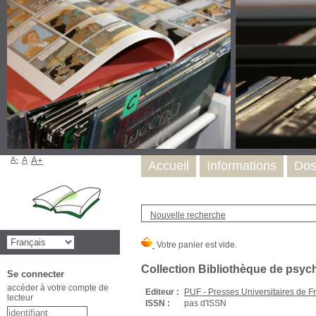
A-
A
A+
Accueil
Informations
Dos
Nouvelle recherche
Collection Bibliothèque de psyc
Se connecter
accéder à votre compte de
Editeur :
PUF - Presses Universitaires de F
lecteur
ISSN :
pas d'ISSN