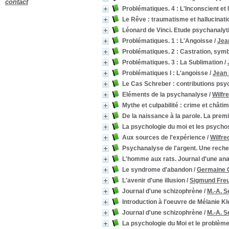
contact
1983
1983
[1]
Problématiques. 4 : L'Inconscient et 
1982
1982
[3]
Le Rêve : traumatisme et hallucinati
1981
1981
[2]
Léonard de Vinci. Etude psychanalyt
1980
1980
[5]
Problématiques. 1 : L'Angoisse
/
Jea
1979
1979
[6]
Problématiques. 2 : Castration, symb
1978
1978
[1]
Problématiques. 3 : La Sublimation
/
1974
1974
[1]
Problématiques I : L'angoisse
/
Jean
1973
1973
[1]
Le Cas Schreber : contributions psy
1971
1971
[1]
Eléments de la psychanalyse
/
Wilfr
1970
1970
[1]
Mythe et culpabilité : crime et châti
1969
1969
[2]
De la naissance à la parole. La premi
1968
1968
[1]
La psychologie du moi et les psych
1967
1967
[1]
Aux sources de l'expérience
/
Wilfre
1966
1966
[2]
Psychanalyse de l'argent. Une recher
1962
1962
[1]
L'homme aux rats. Journal d'une an
1961
1961
[1]
Le syndrome d'abandon
/
Germaine 
1960
1960
[1]
L'avenir d'une illusion
/
Sigmund Fre
1959
1959
[5]
1958
1958
[3]
Journal d'une schizophrène
/
M.-A. 
1957
1957
[4]
Introduction à l'oeuvre de Mélanie Kl
1956
1956
[1]
Journal d'une schizophrène
/
M.-A. 
1954
1954
[1]
La psychologie du Moi et le problème