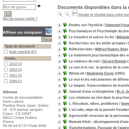
Documents disponibles dans la c
Ajouter le résultat dans votre pa
Mot de passe oublié ?
Etudes sur l'hystérie
/
Sigmund Freu
Psychanalyse et Psychologie du pre
Affiner ou comparer
Le transfert et autres écrits
/
Mélanie
Recherches sur les petits groupes
/
Type de document
Réflexion faite
/
Wilfred Ruprec Bion
texte imprimé
texte imprimé
[67]
Le traitement psychanalytique des e
Année
La violence du voir
/
Gérard Bonnet
(
2010
2010
[1]
Le non et le oui : la genèse de la c
2002
2002
[1]
Winnicott
/
Madeleine Davis
(1992)
2001
2001
[1]
Le moi et les mécanismes de défens
1999
1999
[1]
Le baquet. Transcendance du transfe
1997
1997
[1]
Journal d'une schizophrène
/
M.-A. 
Adresse
1996
1996
[2]
Centre de documentation
Les relations au réel dans la psycho
1994
1994
[1]
Henri Laborit
1. Résultats, idées, problèmes
/
Sigm
1992
1992
[1]
Pavillon Pierre Janet - Entrée
18 - 370 avenue Jacques
L'occulte, objet de la pensée freudie
1990
1990
[1]
Coeur - CS 10587
1987
1987
[2]
Agressivité structure de la personnal
86021 Cedex Poitiers
1985
1985
[1]
France
Melanie Klein : développement d'un
05-49-44-57-57 Poste 5084
1984
1984
[1]
Transformations. Passage de l'appre