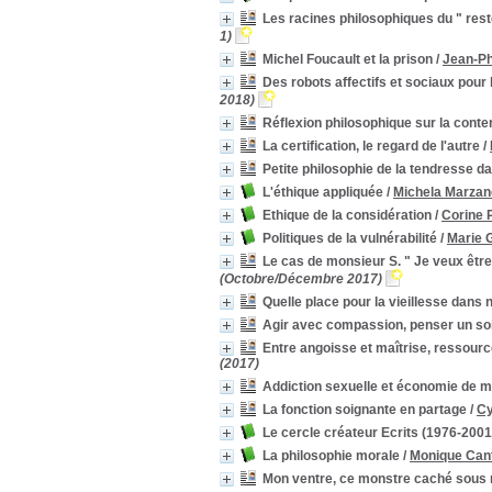
1960
1960
[1]
Les racines philosophiques du " rester
1953
1953
[1]
1)
1945
1945
[1]
Michel Foucault et la prison
/
Jean-Ph
Catégorie
Des robots affectifs et sociaux pour 
accouchement
accouchement
[1]
2018)
action sociale
action sociale
[1]
Réflexion philosophique sur la conte
Addiction
Addiction
[1]
La certification, le regard de l'autre
/
agressivité
agressivité
[1]
Petite philosophie de la tendresse d
alcool : composé chimique
alcool : composé
L'éthique appliquée
/
Michela Marzan
chimique
[1]
Ethique de la considération
/
Corine 
[+]
Politiques de la vulnérabilité
/
Marie 
Mots-clés
Le cas de monsieur S. " Je veux êtr
éthique
éthique
[32]
(Octobre/Décembre 2017)
réflexion
réflexion
[22]
Quelle place pour la vieillesse dans 
altérité
altérité
[19]
Agir avec compassion, penser un s
concept
concept
[19]
Entre angoisse et maîtrise, ressource
Traumatisme psychique
Traumatisme psychique
(2017)
[10]
corps
corps
[9]
Addiction sexuelle et économie de 
définition
définition
[8]
La fonction soignante en partage
/
Cy
philosophie
philosophie
[7]
Le cercle créateur Ecrits (1976-2001
soignant
soignant
[6]
La philosophie morale
/
Monique Can
addiction
addiction
[5]
Mon ventre, ce monstre caché sous 