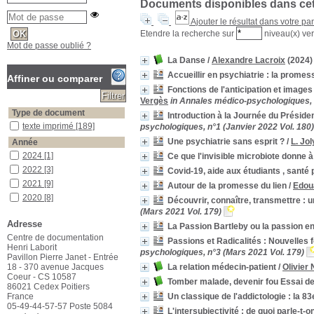
Documents disponibles dans cett
Ajouter le résultat dans votre pa
Etendre la recherche sur
niveau(x) ver
Mot de passe oublié ?
La Danse
/
Alexandre Lacroix
(2024)
Accueillir en psychiatrie : la promess
Affiner ou comparer
Fonctions de l'anticipation et images
Vergès
in Annales médico-psychologiques, n
Type de document
Introduction à la Journée du Préside
texte imprimé
texte imprimé
[189]
psychologiques, n°1 (Janvier 2022 Vol. 180)
Une psychiatrie sans esprit ?
/
L. Jol
Année
2024
2024
[1]
Ce que l'invisible microbiote donne à
2022
2022
[3]
Covid-19, aide aux étudiants , santé p
2021
2021
[9]
Autour de la promesse du lien
/
Edou
2020
2020
[8]
Découvrir, connaître, transmettre :
2019
2019
[11]
(Mars 2021 Vol. 179)
Adresse
2018
2018
[8]
La Passion Bartleby ou la passion en
Centre de documentation
2017
2017
[8]
Passions et Radicalités : Nouvelles 
Henri Laborit
psychologiques, n°3 (Mars 2021 Vol. 179)
2016
2016
[8]
Pavillon Pierre Janet - Entrée
18 - 370 avenue Jacques
La relation médecin-patient
/
Olivier
2015
2015
[11]
Coeur - CS 10587
2014
2014
[3]
Tomber malade, devenir fou Essai de
86021 Cedex Poitiers
2013
2013
[5]
France
Un classique de l'addictologie : la 83
05-49-44-57-57 Poste 5084
2012
2012
[17]
L'intersubjectivité : de quoi parle-t-o