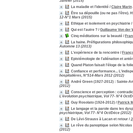
représentation
représentation
[3]
Janvier (2015)
société
société
[3]
La maladie et l'identité
/
Claire Marin
symbolique
symbolique
[3]
Être sa dépouille (ou ne pas l'être).
12-N°1 Mars (2015)
valeur
valeur
[3]
Ethique et isolement en psychiatrie
/
anthropologie
anthropologie
[2]
Connaissances
Connaissances
[2]
Qui est l'autre ?
/
Guillaume Von der 
délire
délire
[2]
Cinq méditations sur la beauté
/
Fran
Descartes
Descartes
[2]
La haine. Préfigurations philosophiq
Automne 13 (2013)
don
don
[2]
L'expérience de la rencontre
/
Franç
Engagement
Engagement
[2]
Epistémologie de l'aliénation et antér
facteur de vulnérabilité
facteur de vulnérabilité
[2]
Quand Platon faisait l'éloge de la foli
Freud
Freud
[2]
historique
historique
[2]
Confiance et performance... L'indisp
hospitalières, N°514-Mars 2012 (2012)
identité professionnelle
identité professionnelle
[2]
André Green (1927-2012) : Sainte-An
Institution
Institution
[2]
(2012)
Lacan (Jacques) : 1901-1981
Lacan (Jacques) : 1901-
Conscience et perception : contradict
1981
[2]
L'évolution psychiatrique, Vol 77- N°4 Oct/
management
management
[2]
Guy Rosolato (1924-2012)
/
Patrick 
médiation
médiation
[2]
Le langage et la parole dans les dy
modèle médical
modèle médical
[2]
psychiatrique, Vol 77- N°4 Oct/Déce (2012)
Négociation
Négociation
[2]
De Lévi-Strauss à Lacan et retour
/
J
neuropsychiatrie
neuropsychiatrie
[2]
Le rêve du panoptique selon Nicola
Normal
Normal
[2]
(2012)