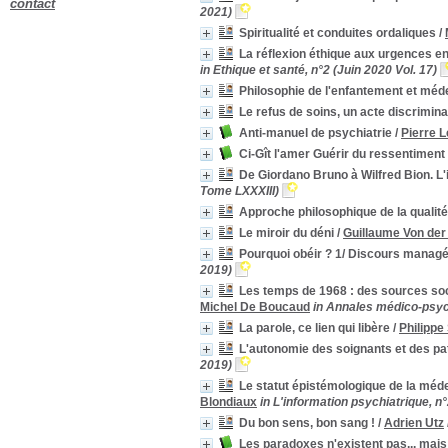
contact
2021)
2011
2011
[11]
Spiritualité et conduites ordaliques
/
2010
2010
[7]
2009
2009
[11]
La réflexion éthique aux urgences en 
in Ethique et santé, n°2 (Juin 2020 Vol. 17)
2008
2008
[3]
Philosophie de l'enfantement et méd
2007
2007
[39]
Le refus de soins, un acte discrimina
2006
2006
[1]
Anti-manuel de psychiatrie
/
Pierre 
2005
2005
[1]
2004
2004
[1]
Ci-Gît l'amer Guérir du ressentiment
2001
2001
[1]
De Giordano Bruno à Wilfred Bion. L'int
Tome LXXXIII)
1999
1999
[2]
Approche philosophique de la qualité
1997
1997
[1]
Le miroir du déni
/
Guillaume Von der
1994
1994
[1]
1992
1992
[1]
Pourquoi obéir ? 1/ Discours managé
2019)
1990
1990
[1]
Les temps de 1968 : des sources soci
1989
1989
[2]
Michel De Boucaud
in Annales médico-psych
1987
1987
[1]
La parole, ce lien qui libère
/
Philippe
1982
1982
[1]
L'autonomie des soignants et des pat
1980
1980
[1]
2019)
1976
1976
[1]
Le statut épistémologique de la méde
1973
1973
[1]
Blondiaux
in L'information psychiatrique, n°
1969
1969
[1]
Du bon sens, bon sang !
/
Adrien Utz
1967
1967
[1]
Les paradoxes n'existent pas... mai