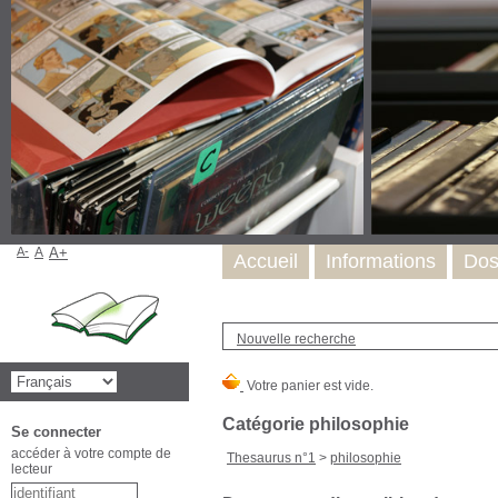
A-
A
A+
Accueil
Informations
Dos
Nouvelle recherche
Catégorie philosophie
Se connecter
accéder à votre compte de
Thesaurus n°1
>
philosophie
lecteur