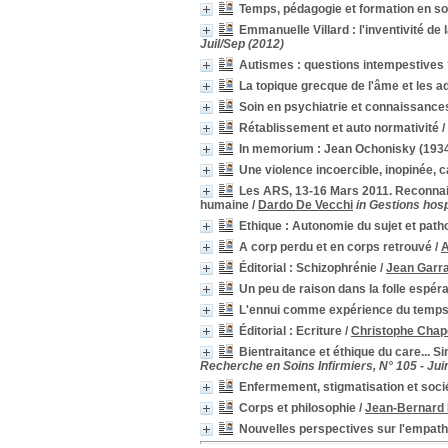
Platon
Platon
[2]
Temps, pédagogie et formation en soi
Psychanalyse et philosophie
Psychanalyse et
Emmanuelle Villard : l'inventivité de 
philosophie
[2]
Juil/Sep (2012)
psychiatrie
psychiatrie
[2]
Autismes : questions intempestives
psychodynamie
psychodynamie
[2]
La topique grecque de l'âme et les a
psychomotricité
psychomotricité
[2]
Soin en psychiatrie et connaissances, d
pulsion
pulsion
[2]
Rétablissement et auto normativité
/
Respect
Respect
[2]
In memorium : Jean Ochonisky (193
Savoir être
Savoir être
[2]
Une violence incoercible, inopinée, c
Sciences infirmières
Sciences infirmières
[2]
Les ARS, 13-16 Mars 2011. Reconnaiss
Signe (linguistique)
Signe (linguistique)
[2]
humaine
/
Dardo De Vecchi
in Gestions hosp
soins palliatifs
soins palliatifs
[2]
Ethique : Autonomie du sujet et pat
Sollicitude
Sollicitude
[2]
A corp perdu et en corps retrouvé
/
A
souffrance
souffrance
[2]
Éditorial : Schizophrénie
/
Jean Garr
Spinoza
Spinoza
[2]
Un peu de raison dans la folle espér
Stigmatisation
Stigmatisation
[2]
L'ennui comme expérience du temp
Transmission
Transmission
[2]
Éditorial : Ecriture
/
Christophe Chap
Vécu
Vécu
[2]
Bientraitance et éthique du care... S
2011
2011
[1]
Recherche en Soins Infirmiers, N° 105 - Jui
Accès à l'information
Accès à l'information
[1]
Enfermement, stigmatisation et soci
accouchement sous X
accouchement sous X
[1]
Corps et philosophie
/
Jean-Bernard 
Accueil
Accueil
[1]
Nouvelles perspectives sur l'empath
acedia
acedia
[1]