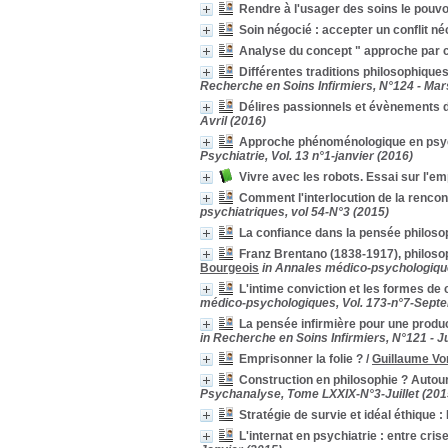
folie
folie
[5]
Rendre à l'usager des soins le pouvoi
Mort
Mort
[5]
Soin négocié : accepter un conflit n
soin
soin
[5]
Analyse du concept " approche par
accompagnement
accompagnement
[4]
Différentes traditions philosophiqu
fin de vie
fin de vie
[4]
Recherche en Soins Infirmiers, N°124 - Mar
Graph
Graph
[4]
Délires passionnels et évènements d
Avril (2016)
histoire de la psychiatrie
histoire de la psychiatrie
[4]
Approche phénoménologique en psyc
humanité
humanité
[4]
Psychiatrie, Vol. 13 n°1-janvier (2016)
Relation soignant soigné
Relation soignant soigné
Vivre avec les robots. Essai sur l'emp
[4]
Comment l'interlocution de la rencont
Vulnérabilité
Vulnérabilité
[4]
psychiatriques, vol 54-N°3 (2015)
analyse
analyse
[3]
La confiance dans la pensée philoso
Autonomie
Autonomie
[3]
Franz Brentano (1838-1917), philoso
care
care
[3]
Bourgeois
in Annales médico-psychologiqu
croyance
croyance
[3]
L'intime conviction et les formes de
médico-psychologiques, Vol. 173-n°7-Sept
dignité
dignité
[3]
La pensée infirmière pour une product
douleur
douleur
[3]
in Recherche en Soins Infirmiers, N°121 - J
intersubjectivité
intersubjectivité
[3]
Emprisonner la folie ?
/
Guillaume Vo
Lien social
Lien social
[3]
Construction en philosophie ? Autou
neurobiologie
neurobiologie
[3]
Psychanalyse, Tome LXXIX-N°3-Juillet (201
normal pathologique
normal pathologique
[3]
Stratégie de survie et idéal éthique 
patient
patient
[3]
L'internat en psychiatrie : entre cris