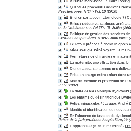
A l'unité mère-bébé...
/
Claire Rodrig
abandon
abandon
[1]
Quand les processus addictifs rencon
Abstinence
Abstinence
[1]
Psychotropes, N°3/4- Vol. 16 (2010)
Accés aux soins
Accés aux soins
[1]
Et si on parlait de maternologie ?
/
Ca
Accompagnement parental
Accompagnement
Enjeux pédopsychiatriques anténatau
parental
[1]
et de l'adolescence, Vol 57/ n°5- Juillet (200
Achats responsables
Achats responsables
[1]
Politique de gestion des services de 
activité
activité
[1]
Gestions hospitalières, N°487- Juin/Juillet 
Adolescents
Adolescents
[1]
Le retour précoce à domicile après
adoption
adoption
[1]
Mère aveugle, bébé voyant : la main q
affection
affection
[1]
Fermetures de chirurgies et maternit
agression sexuelle
agression sexuelle
[1]
La maternité, une effraction dans le
Alcool
Alcool
[1]
D'une naissance comme une délivranc
AlterMater
AlterMater
[1]
Prise en charge mère enfant dans un
ambivalence
ambivalence
[1]
Maladie mentale et protection de l'en
Ambulatoire
Ambulatoire
[1]
2007 (2007)
aménagement
aménagement
[1]
La dette de vie
/
Monique Bydlowski
(
amour
amour
[1]
Les enfants du désir
/
Monique Bydl
amour maternel
amour maternel
[1]
Folies minuscules
/
Jacques André
(
Analyse factorielle
Analyse factorielle
[1]
Identité et identification du nouveau
Analyse situationnelle
Analyse situationnelle
[1]
En l'absence de faute et de dysfoncti
angoisse
angoisse
[1]
fiches de la jurisprudence hospitalière, 30 
Anorexie
Anorexie
[1]
L'apprentissage de la maternité
/
Fra
anti-mère
anti-mère
[1]