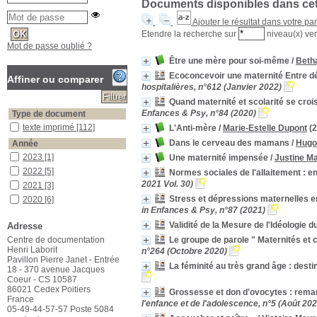
Documents disponibles dans cett
Ajouter le résultat dans votre pa
Etendre la recherche sur
niveau(x) ver
Mot de passe oublié ?
Être une mère pour soi-même
/
Beth
Ecoconcevoir une maternité Entre dé
Affiner ou comparer
hospitalières, n°612 (Janvier 2022)
Quand maternité et scolarité se cr
Enfances & Psy, n°84 (2020)
Type de document
texte imprimé
texte imprimé
[112]
L'Anti-mère
/
Marie-Estelle Dupont
(2
Dans le cerveau des mamans
/
Hugo
Année
2023
2023
[1]
Une maternité impensée
/
Justine M
2022
2022
[5]
Normes sociales de l'allaitement : 
2021 Vol. 30)
2021
2021
[3]
Stress et dépressions maternelles en
2020
2020
[6]
in Enfances & Psy, n°87 (2021)
2019
2019
[4]
Validité de la Mesure de l'Idéologie d
Adresse
2018
2018
[8]
Centre de documentation
Le groupe de parole " Maternités et
2017
2017
[4]
Henri Laborit
n°264 (Octobre 2020)
2016
2016
[3]
Pavillon Pierre Janet - Entrée
La féminité au très grand âge : destin
18 - 370 avenue Jacques
2015
2015
[5]
Coeur - CS 10587
2014
2014
[3]
86021 Cedex Poitiers
Grossesse et don d'ovocytes : rema
2013
2013
[6]
France
l'enfance et de l'adolescence, n°5 (Août 202
05-49-44-57-57 Poste 5084
2012
2012
[2]