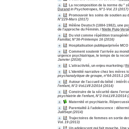
Féminité
Féminité
[5]
La recomposition de la norme du " zé
migration
migration
[5]
Durand
in Psychotropes, N°1-Vol. 23 (2017)
Paternité
Paternité
[5]
Promouvoir les soins de soutien au 
N°229-Mars (2017)
dépression
dépression
[4]
Désir d'enfant
Désir d'enfant
[4]
Hélène Deutsch (1884-1982), une psy
de l'approche du Féminin.
/
Nielle Puig-Verg
enfant
enfant
[4]
Du viol comme répétition transgénéra
position d'activité
position d'activité
[4]
Familial, N°36-Printemps 16 (2016)
absence
absence
[3]
Hospitalisation publique/privée MCO
Accompagnement thérapeutique
Accompagnement
Comment soutenir l'arrivée au monde
thérapeutique
[3]
urgence psychiatrique, le temps de la recons
Infertilité
Infertilité
[3]
Janvier (2016)
nourrisson
nourrisson
[3]
L'attractivité, un enjeu marketing
/
R
pédopsychiatrie
pédopsychiatrie
[3]
L'identité narrative chez les mères 
puerpéralité
puerpéralité
[3]
psychanalytique de groupe, n°64-2015.1 (2
Questionnaire
Questionnaire
[3]
Autour de l'accueil du bébé : intérêt
l'enfant, N°2-Vol.LVII 2/2014 (2014)
accouchement
accouchement
[2]
Construire de la sécurité dans l'err
addiction
addiction
[2]
psychiatrie de l'enfant, N°2-Vol.LVII 2/2014 
Alliance thérapeutique
Alliance thérapeutique
[2]
Maternité et psychiatrie. Répercussi
consommation
consommation
[2]
Parentalité à l'adolescence : déter
Corps
Corps
[2]
Juil/Sept (2014)
déni de grossesse
déni de grossesse
[2]
Trajectoires de femmes en sortie des
Forum
Forum
[2]
Vol. 19 (2013)
Holding
Holding
[2]
Un adolescent qui fait mouche. Une 