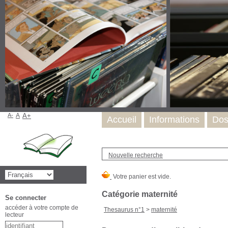
A-
A
A+
Accueil
Informations
Dos
Nouvelle recherche
Catégorie maternité
Se connecter
accéder à votre compte de
Thesaurus n°1
>
maternité
lecteur