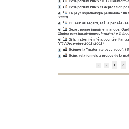
CHU Lille
CHU Lille
[1]
Post-partum blues
/
C. Guillaumont
i
clivage
clivage
[1]
Post-partum blues et dépression pos
Collaborations médicopsychologiques
Collaborations
La psychopathologie périnatale : un 
médicopsychologiques
[1]
(2004)
conception
conception
[1]
Du sein au regard, et à la pensée
/
Fr
conflit de loyauté
conflit de loyauté
[1]
Sexe : passe impair et manque. Quel
Conséquence
Conséquence
[1]
Etudes psychanalytiques. Imaginaire & Inco
construction intersubjective
construction
Si la maternité m'était contée. Fan
intersubjective
[1]
N°4 / Décembre 2001 (2001)
consultation thérapeutique anténatale
consultation
Soigner la "maternité psychique".
/
S
thérapeutique anténatale
[1]
Soins relationnels à propos de la ma
conte de fées
conte de fées
[1]
1
2
contrainte sociale
contrainte sociale
[1]
Côte-d'Ivoire
Côte-d'Ivoire
[1]
CPP
CPP
[1]
Création
Création
[1]
crise
crise
[1]
culpabilité
culpabilité
[1]
culture
culture
[1]
cure psychanalytique
cure psychanalytique
[1]
déclaration de naisssance
déclaration de naisssance
[1]
Décompensation
Décompensation
[1]
Délire
Délire
[1]