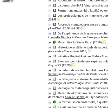
Accoucher et naître...
/
Victoire Maur
contact
2011
2011
[8]
La démarche IHAB Vingt ans d'actio
2010
2010
[1]
Fermer une maternité : fatalité ou o
2009
2009
[4]
Les professionnels de maternité aup
2008
2008
[8]
2019)
2007
2007
[33]
Anorexie mentale, grossesse et mater
2006
2006
[2]
(Avril/Juin 2019 Vol. 58)
2001
2001
[1]
De l'expérience de la grossesse chez
1998
1998
[1]
/
Isabelle Nicolas
in Perspectives psychiatri
1995
1995
[1]
Maternités
/
Hélène Parat
(2019)
Catégorie
Historique et défis actuels de la péd
(Novembre/Décembre 2018)
accouchement
accouchement
[2]
Initiative Hôpital Ami des Bébés
/
La
Addiction
Addiction
[1]
S'émanciper loin de ses repères cult
adolescent
adolescent
[3]
Psy, n°79 (2018)
adoption
adoption
[1]
Le défaut de soutien familial dans l
alimentation
alimentation
[1]
Vennat
in Neuropsychiatrie de l'enfance et 
[+]
Le tabagisme maternel favorise-t-il
Mots-clés
Alcoologie et Addictologie, n°S1 (Juin 2018
Grossesse
Grossesse
[21]
Idéologie du maternage intensif en Fr
maternité
maternité
[11]
Maternité et toxicomanie : influenc
parentalité
parentalité
[11]
de l'enfant
/
Anaëlle Bazire
in Psychotropes,
Périnatalité
Périnatalité
[7]
La transmission maternelle, à quelle
Cas clinique
Cas clinique
[5]
Il était une femme en devenir
/
Agnè