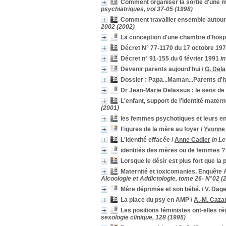
Comment organiser la sortie d'une m
Anxiété du post-partum
Anxiété du post-partum
[1]
psychiatriques, vol 37-05 (1998)
apprentissage
apprentissage
[1]
Comment travailler ensemble autour 
Assistance médicale à la procréation
Assistance médicale à la
2002 (2002)
procréation
[1]
La conception d'une chambre d'hospi
Attractivité
Attractivité
[1]
Décret N° 77-1170 du 17 octobre 19
autorisation d'absence
autorisation d'absence
[1]
Décret n° 91-155 du 6 février 1991
in
baby blues
baby blues
[1]
Devenir parents aujourd'hui
/
G. Dela
bébé
bébé
[1]
Dossier : Papa...Maman...Parents d'h
Bébé imaginaire
Bébé imaginaire
[1]
Dr Jean-Marie Delassus : le sens de 
bilan
bilan
[1]
L'enfant, support de l'identité matern
bilinguisme relationnel,
bilinguisme relationnel,
[1]
(2001)
Binge drinking
Binge drinking
[1]
les femmes psychotiques et leurs e
blessure
blessure
[1]
Figures de la mère au foyer
/
Yvonne 
cadre et triangulation
cadre et triangulation
[1]
L'identité effacée
/
Anne Cadier
in L
Centre périnatale de proximité
Centre périnatale de
proximité
[1]
identités des mères ou de femmes ?
CH de Saintes
CH de Saintes
[1]
Lorsque le désir est plus fort que la 
CH Saint-Jean-d'Angély
CH Saint-Jean-d'Angély
Maternité et toxicomanies. Enquête 
[1]
Alcoologie et Addictologie, tome 26- N°02 (
chambre
chambre
[1]
Mère déprimée et son bébé.
/
V. Dag
changement
changement
[1]
La place du psy en AMP
/
A.-M. Caza
CHU de Rouen
CHU de Rouen
[1]
Les positions féministes ont-elles rég
CHU de Yopougon
CHU de Yopougon
[1]
sexologie clinique, 128 (1995)