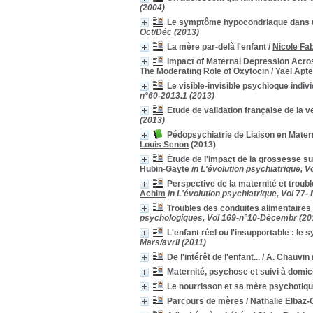
(2004)
IHAB
IHAB
[2]
instinct maternel
instinct maternel
[2]
Le symptôme hypocondriaque dans u
Oct/Déc (2013)
Interaction précoce
Interaction précoce
[2]
La mère par-delà l'enfant
/
Nicole Fa
lien mère-enfant
lien mère-enfant
[2]
Impact of Maternal Depression Across
Maternologie
Maternologie
[2]
The Moderating Role of Oxytocin
/
Yael Apt
Nouveau-né
Nouveau-né
[2]
Le visible-invisible psychioque indivi
Partenariat
Partenariat
[2]
n°60-2013.1 (2013)
post-partum
post-partum
[2]
Etude de validation française de la v
Prise en charge
Prise en charge
[2]
(2013)
Procréation
Procréation
[2]
Pédopsychiatrie de Liaison en Matern
Louis Senon
(2013)
psychiatrie périnatale
psychiatrie périnatale
[2]
Étude de l'impact de la grossesse su
psychose
psychose
[2]
Hubin-Gayte
in L'évolution psychiatrique, V
Psychose puerpérale
Psychose puerpérale
[2]
Perspective de la maternité et troubl
répétition transgénérationnelle
répétition
Achim
in L'évolution psychiatrique, Vol 77-
transgénérationnelle
[2]
Troubles des conduites alimentaires 
restructuration
restructuration
[2]
psychologiques, Vol 169-n°10-Décembr (20
Rêve-éveillé
Rêve-éveillé
[2]
L'enfant réel ou l'insupportable : l
secteur
secteur
[2]
Mars/avril (2011)
Structure familiale
Structure familiale
[2]
De l'intérêt de l'enfant...
/
A. Chauvin
substitution
substitution
[2]
Maternité, psychose et suivi à domic
traumatisme
traumatisme
[2]
Le nourrisson et sa mère psychotiq
Trouble du comportement alimentaire
Trouble du comportement
Parcours de mères
/
Nathalie Elbaz
alimentaire
[2]