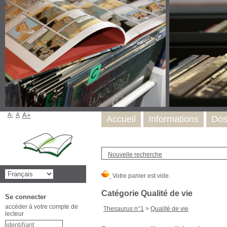
A-
A
A+
Accueil
Informations
Dos
Nouvelle recherche
Catégorie Qualité de vie
Se connecter
accéder à votre compte de
Thesaurus n°1
>
Qualité de vie
lecteur