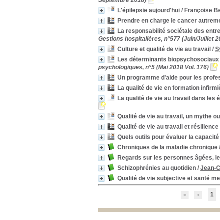
Septembre 2018)
Dialyse
Dialyse
[1]
L'épilepsie aujourd'hui
/
Françoise B
Dimensionnement
Dimensionnement
[1]
Prendre en charge le cancer autrem
Directive anticipée
Directive anticipée
[1]
La responsabilité sociétale des entre
Directives anticipées
Directives anticipées
[1]
Gestions hospitalières, n°577 (Juin/Juillet 2
Droits des usagers
Droits des usagers
[1]
Culture et qualité de vie au travail
/
S
Echange de poste
Echange de poste
[1]
Les déterminants biopsychosociaux de
Echelle Intermed
Echelle Intermed
[1]
psychologiques, n°5 (Mai 2018 Vol. 176)
Echelle SF-36
Echelle SF-36
[1]
Un programme d'aide pour les profe
Ecole
Ecole
[1]
La qualité de vie en formation infirmi
Effectif
Effectif
[1]
La qualité de vie au travail dans les
Efficience
Efficience
[1]
Entendeur de voix
Entendeur de voix
[1]
Qualité de vie au travail, un mythe o
Entourage
Entourage
[1]
Qualité de vie au travail et résilienc
Environnement social
Environnement social
[1]
Quels outils pour évaluer la capacité
Equipe
Equipe
[1]
Chroniques de la maladie chronique
Etablissement d'hébergement pour personnes âgées dépendantes
Etablissement
Regards sur les personnes âgées, le
d'hébergement pour
personnes âgées
Schizophrénies au quotidien
/
Jean-C
dépendantes
[1]
Qualité de vie subjective et santé me
Etude de cohorte
Etude de cohorte
[1]
Etudes médicales
Etudes médicales
[1]
1
Exergame
Exergame
[1]
Expérience patient
Expérience patient
[1]