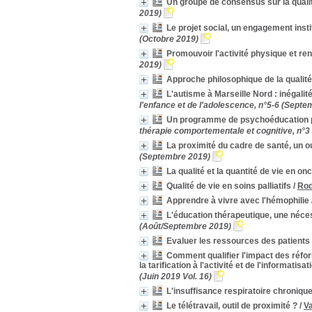
Un groupe de consensus sur la qualit
Alzheimer
Alzheimer
[1]
2019)
Amélioration
Amélioration
[1]
Le projet social, un engagement insti
Annonce
Annonce
[1]
(Octobre 2019)
approche systémique
approche systémique
[1]
Promouvoir l'activité physique et re
Approches thérapeutiques alternatives
Approches thérapeutiques
2019)
alternatives
[1]
Approche philosophique de la qualité
Arbitrage
Arbitrage
[1]
L'autisme à Marseille Nord : inégalité
Attitude du professionnel
Attitude du professionnel
[1]
l'enfance et de l'adolescence, n°5-6 (Septe
Autonomisation
Autonomisation
[1]
Un programme de psychoéducation pou
Autotraitement
Autotraitement
[1]
thérapie comportementale et cognitive, n°3
Besoin
Besoin
[1]
La proximité du cadre de santé, un o
(Septembre 2019)
Bien-traitance
Bien-traitance
[1]
La qualité et la quantité de vie en on
Blessure médullaire
Blessure médullaire
[1]
Qualité de vie en soins palliatifs
/
Rod
Bonne pratique
Bonne pratique
[1]
Buenos Aires
Buenos Aires
[1]
Apprendre à vivre avec l'hémophilie
Cadre de proximité
Cadre de proximité
[1]
L'éducation thérapeutique, une néce
(Août/Septembre 2019)
centre médico-psychologique
centre médico-
psychologique
[1]
Evaluer les ressources des patients
CESE
CESE
[1]
Comment qualifier l'impact des réfor
Choc septique
Choc septique
[1]
la tarification à l'activité et de l'informati
(Juin 2019 Vol. 16)
Chronique
Chronique
[1]
L'insuffisance respiratoire chroniqu
CHU Nantes
CHU Nantes
[1]
Le télétravail, outil de proximité ?
/
Va
Cicatrisation
Cicatrisation
[1]