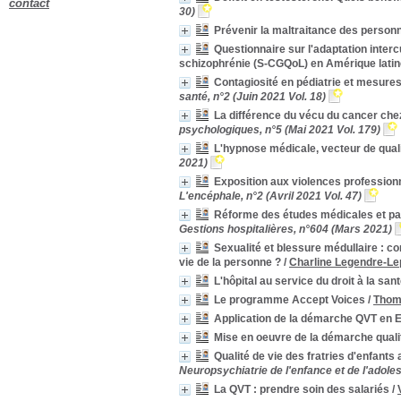
contact
30)
Aide-soignants
Aide-soignants
[1]
Prévenir la maltraitance des perso
Anxiété sociale
Anxiété sociale
[3]
Questionnaire sur l'adaptation intercu
[+]
schizophrénie (S-CGQoL) en Amérique latin
Mots-clés
Contagiosité en pédiatrie et mesures 
Organisation
Organisation
[5]
santé, n°2 (Juin 2021 Vol. 18)
Activité physique
Activité physique
[4]
La différence du vécu du cancer che
Attractivité
Attractivité
[4]
psychologiques, n°5 (Mai 2021 Vol. 179)
Bien-être
Bien-être
[4]
L'hypnose médicale, vecteur de quali
Ehpad
Ehpad
[4]
2021)
Prise en charge
Prise en charge
[4]
Exposition aux violences professionn
Accompagnement
Accompagnement
[3]
L'encéphale, n°2 (Avril 2021 Vol. 47)
Covid-19
Covid-19
[3]
Réforme des études médicales et pa
Parentalité
Parentalité
[3]
Gestions hospitalières, n°604 (Mars 2021)
Psychoéducation
Psychoéducation
[3]
Sexualité et blessure médullaire : co
vie de la personne ?
/
Charline Legendre-Le
Accès aux soins
Accès aux soins
[2]
L'hôpital au service du droit à la san
Bénéfice thérapeutique
Bénéfice thérapeutique
[2]
Le programme Accept Voices
/
Thom
Cas clinique
Cas clinique
[2]
Conditions de travail
Conditions de travail
[2]
Application de la démarche QVT en 
Domicile
Domicile
[2]
Mise en oeuvre de la démarche qualit
Echelle d'évaluation
Echelle d'évaluation
[2]
Qualité de vie des fratries d'enfants
Neuropsychiatrie de l'enfance et de l'adol
Emotion
Emotion
[2]
La QVT : prendre soin des salariés
/
Equipe soignante
Equipe soignante
[2]