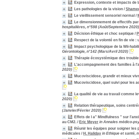
Estime de soi
Estime de soi
[2]
Expression, contexte et impacts de l
Etudiant en soins infirmiers
Etudiant en soins
Les pathologies de la vision
/
Shamee
infirmiers
[2]
Le vieillissement sensoriel normal
/
Harcèlement
Harcèlement
[2]
Le dimensionnement de effectifs pa
Intimité
Intimité
[2]
hospitalières, n°598 (Août/Septembre 2020)
Maladie chronique
Maladie chronique
[2]
Décision éthique et choc septique
/
P
Mère
Mère
[2]
Respect de la volonté en fin de vie : 
Projet social
Projet social
[2]
Impact psychologique de la Wii-habilit
Proximité
Proximité
[2]
Gérontologie, n°142 (Mars/Avril 2020)
qualité de vie
qualité de vie
[2]
Thérapie écosystémique des trouble
Quotidien
Quotidien
[2]
L'accompagnement des familles à l'
Réanimation
Réanimation
[2]
2020)
Soins palliatifs
Soins palliatifs
[2]
Mucoviscidose, grandir et mieux viv
Vulnérabilité
Vulnérabilité
[2]
Mucoviscidose, quel suivi pour les ad
Absentéisme
Absentéisme
[1]
Accélération sociale
Accélération sociale
[1]
La qualité de vie au travail comme 
2020)
Accompagnement sexuel
Accompagnement sexuel
[1]
Relation thérapeutique, soins centré
Accompagnemnt
Accompagnemnt
[1]
(Janvier/Février 2020)
Adaptation
Adaptation
[1]
Effets de l a" Mindfulness " sur l'an
Adulte
Adulte
[1]
au CM2.
/
Eric Meyer
in Annales médico-psy
Aidants naturels
Aidants naturels
[1]
Réunir les équipes pour soigner les p
médicales
/
H. Haliday
in Ethique et santé,
Alliance thérapeutique
Alliance thérapeutique
[1]