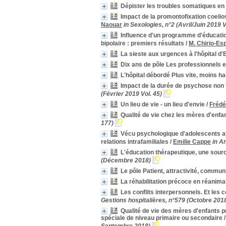
Classe spéciale
Classe spéciale
[1]
Dépister les troubles somatiques en
Coelioscopie
Coelioscopie
[1]
Impact de la promontofixation coelio
Naouar
in Sexologies, n°2 (Avril/Juin 2019 V
Cognition
Cognition
[1]
Influence d'un programme d'éducation
Cohésion d'équipe
Cohésion d'équipe
[1]
bipolaire : premiers résultats
/
M. Chirio-Esp
Collectif
Collectif
[1]
La sieste aux urgences à l'hôpital 
Comité de réflexion
Comité de réflexion
[1]
Dix ans de pôle Les professionnels et 
Communication non-verbale
Communication non-
verbale
[1]
L'hôpital débordé Plus vite, moins hau
Comorbidité
Comorbidité
[1]
Impact de la durée de psychose non tr
Complication
Complication
[1]
(Février 2019 Vol. 45)
Conciliation
Conciliation
[1]
Un lieu de vie - un lieu d'envie
/
Frédé
Conduite du changement
Conduite du changement
Qualité de vie chez les mères d'enfa
[1]
177)
Conflits interpersonnels
Conflits interpersonnels
Vécu psychologique d'adolescents aya
[1]
relations intrafamiliales
/
Emilie Cappe
in A
Connaissance de soi
Connaissance de soi
[1]
L'éducation thérapeutique, une sourc
Coping
Coping
[1]
(Décembre 2018)
Décision
Décision
[1]
Le pôle Patient, attractivité, communi
Décloisonnement
Décloisonnement
[1]
La réhabilitation précoce en réanima
Dépression réactionnelle
Dépression réactionnelle
Les conflits interpersonnels. Et les c
[1]
Gestions hospitalières, n°579 (Octobre 201
Diagnostic
Diagnostic
[1]
Qualité de vie des mères d'enfants p
Diagnotic
Diagnotic
[1]
spéciale de niveau primaire ou secondaire
Dialogue social
Dialogue social
[1]