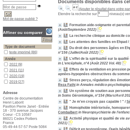
Documents disponibles dans cett
Ajouter le résultat dans votre pa
Etendre la recherche sur
niveau(x) ver
Mot de passe oublié ?
Formation aide-soignante et parentali
(Août/Septembre 2022)
Affiner ou comparer
La recherche clinique au domicile co
Les attentes des familles en Ehpad
/
Type de document
Du droit des personnes âgées en Ehpa
texte imprimé
texte imprimé
[86]
n°156 (Juillet/Août 2022)
L'effet de la spiritualité sur la qual
Année
in L'encéphale, n°4 (Août 2022 Vol. 48)
2022
2022
[9]
Effets de la ventilation en pression 
2021
2021
[11]
apnées-hypopnées obstructives du sommei
2020
2020
[19]
Stress perçu, régulation des émotions
2019
2019
[27]
Reza Fathi
in Annales médico-psychologique
2018
2018
[16]
Un système de soutien aux personnes
Adresse
2017
2017
[2]
in Soins Gérontologie, n°154 (Mars/Avril 20
Centre de documentation
2006
2006
[1]
" Je m'en croyais pas capable ! "
/
S
Henri Laborit
1994
1994
[1]
Pavillon Pierre Janet - Entrée
Homophobie intériorisée, homoparenta
18 - 370 avenue Jacques
Catégorie
Combalbert
in Neuropsychiatrie de l'enfanc
Coeur - CS 10587
adolescent
adolescent
[2]
Activité physique et qualité de vie 
86021 Cedex Poitiers
France
affectivité
affectivité
[1]
2021)
05-49-44-57-57 Poste 5084
Aide soignant
Aide soignant
[1]
Déficit en testostérone. Quels bénéfi