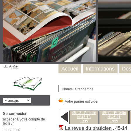
A-
A
A+
Accueil
Informations
Dos
Nouvelle recherche
45-13 - Bulletin
45-11 - Bulletin
Se connecter
N°45-13
N°45-11
accéder à votre compte de
1995
1995
lecteur
La revue du praticien
.
45-14