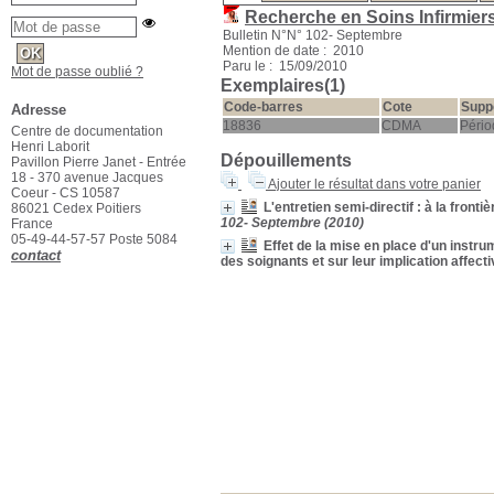
Recherche en Soins Infirmier
Bulletin N°N° 102- Septembre
Mention de date : 2010
Paru le : 15/09/2010
Mot de passe oublié ?
Exemplaires(1)
Code-barres
Cote
Supp
Adresse
18836
CDMA
Pério
Centre de documentation
Henri Laborit
Dépouillements
Pavillon Pierre Janet - Entrée
18 - 370 avenue Jacques
Ajouter le résultat dans votre panier
Coeur - CS 10587
L'entretien semi-directif : à la fronti
86021 Cedex Poitiers
102- Septembre (2010)
France
05-49-44-57-57 Poste 5084
Effet de la mise en place d'un instrum
contact
des soignants et sur leur implication affecti