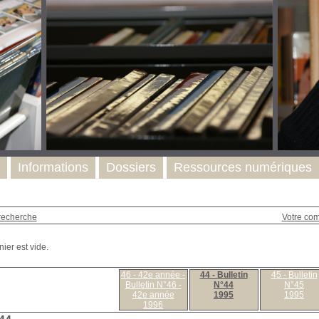
Informations
Dossiers
Ressources numériques
recherche
Votre co
46 - 42e année -
44 - Bulletin
45 - Bulletin
Bulletin N°46 -
N°44
N°45
42e année
1995
1995
1996