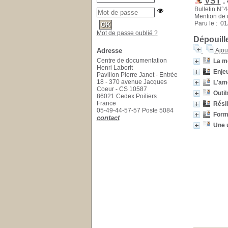
VST
.
Bulletin N°4
Mention de 
Paru le : 0
Mot de passe oublié ?
Dépouill
Adresse
Ajou
Centre de documentation
La m
Henri Laborit
Enjeu
Pavillon Pierre Janet - Entrée
18 - 370 avenue Jacques
L'amo
Coeur - CS 10587
Outil
86021 Cedex Poitiers
France
Résil
05-49-44-57-57 Poste 5084
Form
contact
Une 