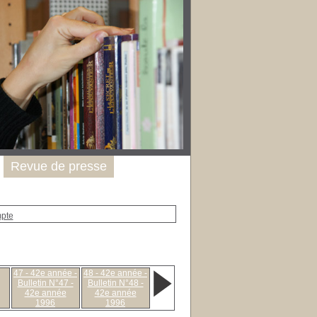
Revue de presse
mpte
47 - 42e année -
48 - 42e année -
Bulletin N°47 -
Bulletin N°48 -
42e année
42e année
1996
1996