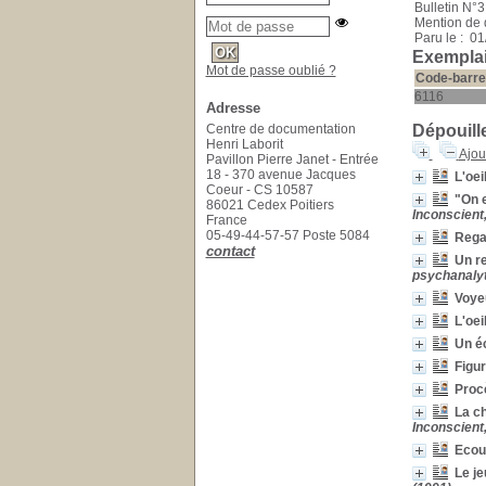
Bulletin N°3
Mention de 
Paru le : 0
Exemplai
Mot de passe oublié ?
Code-barre
6116
Adresse
Centre de documentation
Dépouill
Henri Laborit
Ajou
Pavillon Pierre Janet - Entrée
18 - 370 avenue Jacques
L'oei
Coeur - CS 10587
"On e
86021 Cedex Poitiers
Inconscient,
France
05-49-44-57-57 Poste 5084
Regar
contact
Un re
psychanalyt
Voye
L'oei
Un éc
Figu
Procè
La ch
Inconscient,
Ecout
Le je