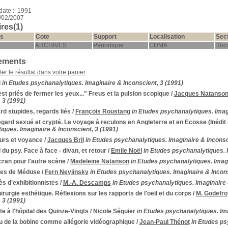
date : 1991
1/02/2007
res(1)
s
Cote
Support
Localisation
Sec
ARCHIVES
Périodique
CDMA
Doc
ements
ter le résultat dans votre panier
l
in Etudes psychanalytiques. Imaginaire & Inconscient, 3 (1991)
st priés de fermer les yeux..." Freus et la pulsion scopique
/
Jacques Natanso
 3 (1991)
d stupides, regards liés
/
François Roustang
in Etudes psychanalytiques. Imagi
gard sexué et crypté. Le voyage à reculons en Angleterre et en Ecosse (Inédit
iques. Imaginaire & Inconscient, 3 (1991)
urs et voyance
/
Jacques Bril
in Etudes psychanalytiques. Imaginaire & Inconsc
l du psy. Face à face - divan, et retour
/
Emile Noël
in Etudes psychanalytiques. 
ran pour l'autre scène
/
Madeleine Natanson
in Etudes psychanalytiques. Imagi
res de Méduse
/
Fern Nevjinsky
in Etudes psychanalytiques. Imaginaire & Incons
s d'exhibitionnistes
/
M.-A. Descamps
in Etudes psychanalytiques. Imaginaire 
irurgie esthétique. Réflexions sur les rapports de l'oeil et du corps
/
M. Godefro
 3 (1991)
e à l'hôpital des Quinze-Vingts
/
Nicole Séguier
in Etudes psychanalytiques. Ima
u de la bobine comme allégorie vidéographique
/
Jean-Paul Thénot
in Etudes ps