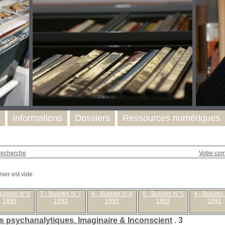
Informations
Dossiers
Ressources numériques
recherche
Votre co
Bulletin N°8
7 - Bulletin N°7
6 - Bulletin N°6
5 - Bulletin N°5
4 - Bulletin
1993
1993
1992
1992
1991
s psychanalytiques. Imaginaire & Inconscient
.
3