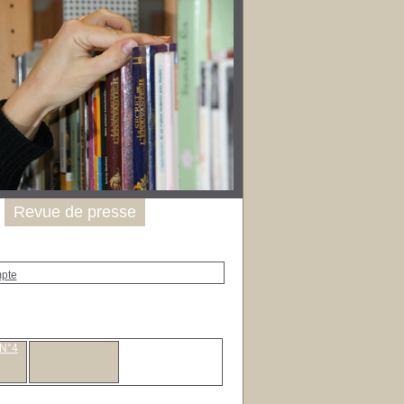
Revue de presse
mpte
 N°4