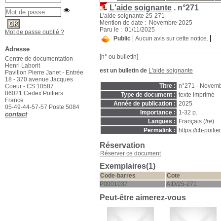
L'aide soignante
.
n°271
L'aide soignante 25-271
Mention de date : Novembre 2025
Paru le : 01/11/2025
Mot de passe oublié ?
Public
Aucun avis sur cette notice.
Adresse
[n° ou bulletin]
Centre de documentation
Henri Laborit
est un bulletin de
L'aide soignante
Pavillon Pierre Janet - Entrée
18 - 370 avenue Jacques
Titre :
n°271 - Novemb
Coeur - CS 10587
86021 Cedex Poitiers
Type de document :
texte imprimé
France
Année de publication :
2025
05-49-44-57-57 Poste 5084
Importance :
1-32 p.
contact
Langues :
Français (
fre
)
Permalink :
https://ch-poit
Réservation
Réserver ce document
Exemplaires(1)
Code-barres
Cote
P0001037
AID/25-271
Peut-être aimerez-vous