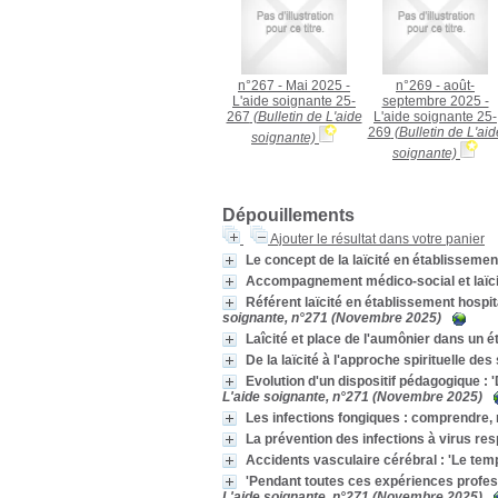
n°267 - Mai 2025 -
n°269 - août-
L'aide soignante 25-
septembre 2025 -
267
(Bulletin de L'aide
L'aide soignante 25-
269
(Bulletin de L'aid
soignante)
soignante)
Dépouillements
Ajouter le résultat dans votre panier
Le concept de la laïcité en établissemen
Accompagnement médico-social et laïcit
Référent laïcité en établissement hospita
soignante, n°271 (Novembre 2025)
Laîcité et place de l'aumônier dans un 
De la laïcité à l'approche spirituelle des
Evolution d'un dispositif pédagogique : '
L'aide soignante, n°271 (Novembre 2025)
Les infections fongiques : comprendre, r
La prévention des infections à virus res
Accidents vasculaire cérébral : 'Le tem
'Pendant toutes ces expériences professi
L'aide soignante, n°271 (Novembre 2025)