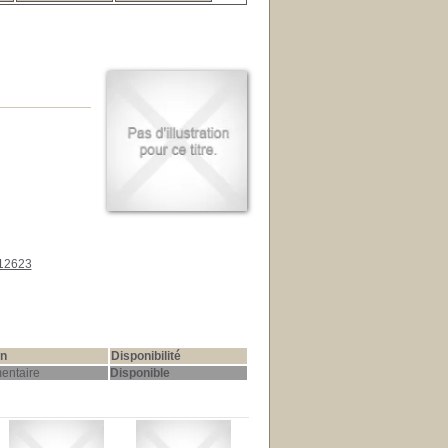
=12623
on
Disponibilité
entaire
Disponible