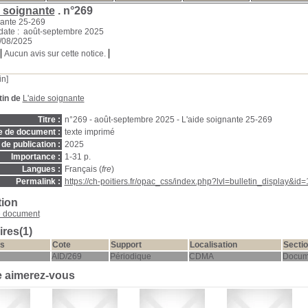
e soignante
.
n°269
nante 25-269
date : août-septembre 2025
1/08/2025
Aucun avis sur cette notice.
in]
tin de
L'aide soignante
Titre :
n°269 - août-septembre 2025 - L'aide soignante 25-269
e de document :
texte imprimé
de publication :
2025
Importance :
1-31 p.
Langues :
Français (
fre
)
Permalink :
https://ch-poitiers.fr/opac_css/index.php?lvl=bulletin_display&id
tion
e document
res(1)
s
Cote
Support
Localisation
Secti
AID/269
Périodique
CDMA
Docum
e aimerez-vous