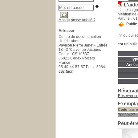
L'aid
L'aide soig
Mention de 
Paru le : 0
Mot de passe oublié ?
Public
Adresse
[n° ou bullet
Centre de documentation
Henri Laborit
est un bulle
Pavillon Pierre Janet - Entrée
18 - 370 avenue Jacques
Coeur - CS 10587
86021 Cedex Poitiers
Typ
France
Année 
05-49-44-57-57 Poste 5084
contact
Réserva
Réserver c
Exemplai
Code-barre
P0000427
Peut-êtr