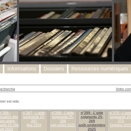
Informations
Dossiers
Ressources numériques
recherche
Votre co
n°266 -
n°267 - L'aide
n°268 - L'aide
n°269 - L'aide
n°270 - L'aid
aluation des
soignante 25-
soignante 25-
soignante 25-
soignante 25
ves aides-
267
268
269
270
ants 25-266
Mai 2025
juin-juillet 2025
août-septembre
Octobre 202
vril 2025
2025