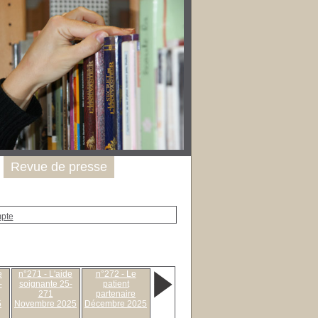
Revue de presse
mpte
e
n°271 - L'aide
n°272 - Le
-
soignante 25-
patient
271
partenaire
5
Novembre 2025
Décembre 2025