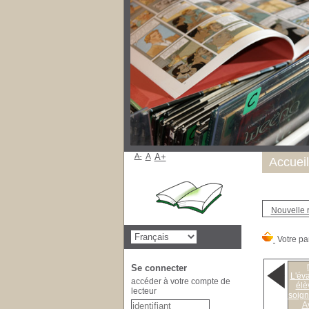
A-
A
A+
Accueil
Nouvelle 
Se connecter
L'év
accéder à votre compte de
élè
lecteur
soign
A