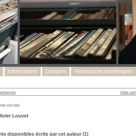
Informations
Dossiers
Ressources numériques
recherche
Votre co
livier Louvet
s disponibles écrits par cet auteur (
1
)