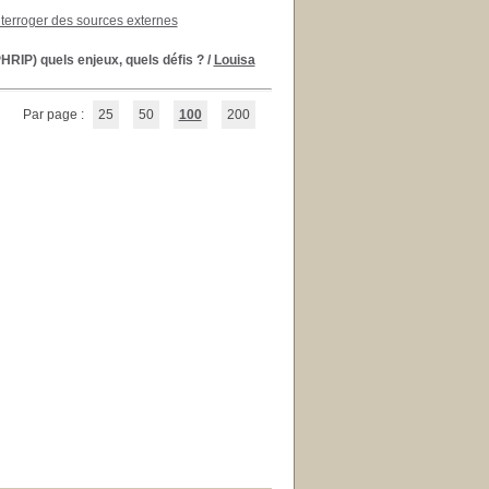
nterroger des sources externes
HRIP) quels enjeux, quels défis ?
/
Louisa
Par page :
25
50
100
200