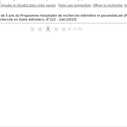
Ajouter le résultat dans votre panier
Faire une suggestion
Affiner la recherche
I
 de 5 ans du Programme hospitalier de recherche infirmière et paramédicale (P
cherche en Soins Infirmiers, N°121 - Juin (2015)
1
(1 - 1 / 1)
e et paramédicale (PHRIP)