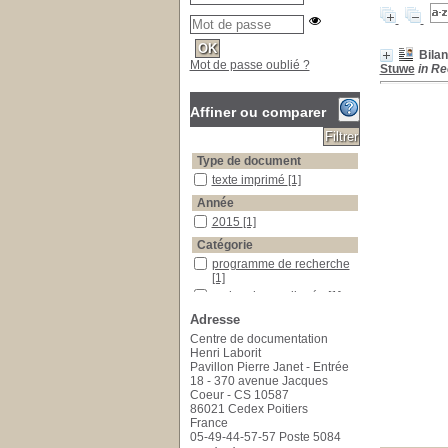
Bilan
Mot de passe oublié ?
Stuwe
in Re
Affiner ou comparer
Type de document
texte imprimé
texte imprimé
[1]
Année
2015
2015
[1]
Catégorie
programme de recherche
programme de recherche
[1]
recherche appliquée
recherche appliquée
[1]
Adresse
Mots-clés
Programme hospitalier de recherche infirmièr
Programme hospitalier de
Centre de documentation
recherche infirmière et
Henri Laborit
paramédicale (PHRIP)
[1]
Pavillon Pierre Janet - Entrée
18 - 370 avenue Jacques
Recherche infirmière
Recherche infirmière
[1]
Coeur - CS 10587
Recherche paramédicale
Recherche paramédicale
86021 Cedex Poitiers
[1]
France
05-49-44-57-57 Poste 5084