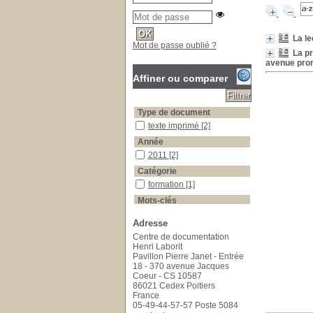
La le
Mot de passe oublié ?
La pr
avenue pro
Affiner ou comparer
Type de document
texte imprimé
texte imprimé
[2]
Année
2011
2011
[2]
Catégorie
formation
formation
[1]
Mots-clés
Article scientifique
Article scientifique
[1]
Adresse
intégration de résultats de recherche
intégration de résultats de
Centre de documentation
recherche
[1]
Henri Laborit
leadership
leadership
[1]
Pavillon Pierre Janet - Entrée
Lecture critique
Lecture critique
[1]
18 - 370 avenue Jacques
Coeur - CS 10587
Méthode
Méthode
[1]
86021 Cedex Poitiers
pratique infirmière
pratique infirmière
[1]
France
05-49-44-57-57 Poste 5084
pratique informée par des résulats probants
pratique informée par des