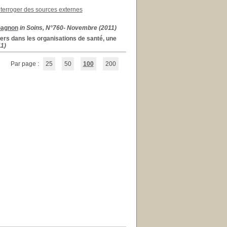
nterroger des sources externes
Gagnon
in Soins, N°760- Novembre (2011)
ders dans les organisations de santé, une
11)
Par page :
25
50
100
200