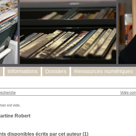
Informations
Dossiers
Ressources numériques
recherche
Votre co
artine Robert
s disponibles écrits par cet auteur (
1
)