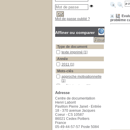
Evalu
Mot de passe oublié ?
problème car
Affiner ou comparer
Type de document
texte imprimé
texte imprimé
[1]
Année
2011
2011
[1]
Mots-clés
approche motivationnelle
approche motivationnelle
[1]
arrêt tabagique
arrêt tabagique
[1]
étude pilote randomisée
étude pilote randomisée
Adresse
[1]
Centre de documentation
intervention infirmière
intervention infirmière
[1]
Henri Laborit
Pavillon Pierre Janet - Entrée
soins cardiovasculaires
soins cardiovasculaires
[1]
18 - 370 avenue Jacques
stades de changement
stades de changement
[1]
Coeur - CS 10587
86021 Cedex Poitiers
France
05-49-44-57-57 Poste 5084