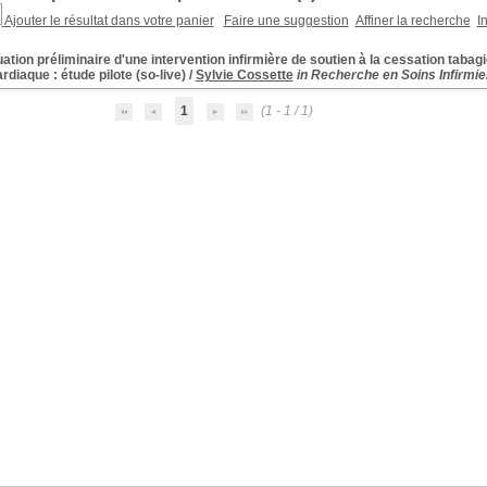
Ajouter le résultat dans votre panier
Faire une suggestion
Affiner la recherche
I
ation préliminaire d'une intervention infirmière de soutien à la cessation tabag
diaque : étude pilote (so-live)
/
Sylvie Cossette
in Recherche en Soins Infirmier
1
(1 - 1 / 1)