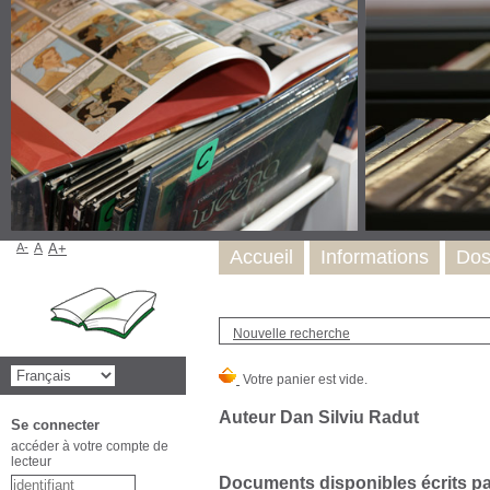
A-
A
A+
Accueil
Informations
Dos
Nouvelle recherche
Auteur Dan Silviu Radut
Se connecter
accéder à votre compte de
lecteur
Documents disponibles écrits par