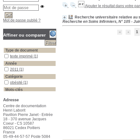
Ajouter le résultat dans votre pa
Recherche universitaire relative au s
Mot de passe oublié ?
Recherche en Soins Infirmiers, N° 105 - Jui
1
Affiner ou comparer
Type de document
texte imprimé
texte imprimé
[1]
Année
2011
2011
[1]
Catégorie
obésité
obésité
[1]
Mots-clés
activité physique
activité physique
[1]
Adresse
bibliométrie
bibliométrie
[1]
Centre de documentation
recherche d'information
recherche d'information
[1]
Henri Laborit
surpoids
surpoids
[1]
Pavillon Pierre Janet - Entrée
18 - 370 avenue Jacques
Coeur - CS 10587
86021 Cedex Poitiers
France
05-49-44-57-57 Poste 5084