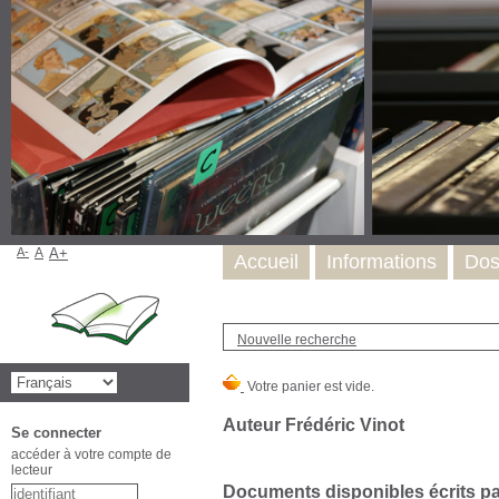
A-
A
A+
Accueil
Informations
Dos
Nouvelle recherche
Auteur Frédéric Vinot
Se connecter
accéder à votre compte de
lecteur
Documents disponibles écrits par