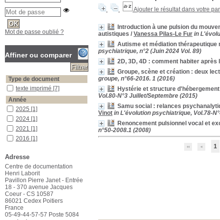
Ajouter le résultat dans votre pa
Introduction à une pulsion du mouve
Mot de passe oublié ?
autistiques
/
Vanessa Pilas-Le Fur
in L'évol
Autisme et médiation thérapeutique
psychiatrique, n°2 (Juin 2024 Vol. 89)
Affiner ou comparer
2D, 3D, 4D : comment habiter après 
Groupe, scène et création : deux le
groupe, n°66-2016. 1 (2016)
Type de document
texte imprimé
texte imprimé
[7]
Hystérie et structure d'hébergement :
Vol.80-N°3 Juillet/Septembre (2015)
Année
Samu social : relances psychanalytiq
2025
2025
[1]
Vinot
in L'évolution psychiatrique, Vol.78-N
2024
2024
[1]
Renoncement pulsionnel vocal et exc
2021
2021
[1]
n°50-2008.1 (2008)
2016
2016
[1]
1
2015
2015
[1]
Adresse
2013
2013
[1]
Centre de documentation
2009
2009
[1]
Henri Laborit
Catégorie
Pavillon Pierre Janet - Entrée
18 - 370 avenue Jacques
art
art
[1]
Coeur - CS 10587
psychanalyse
psychanalyse
[3]
86021 Cedex Poitiers
France
Psychotraumatisme
Psychotraumatisme
[1]
05-49-44-57-57 Poste 5084
réel
réel
[1]