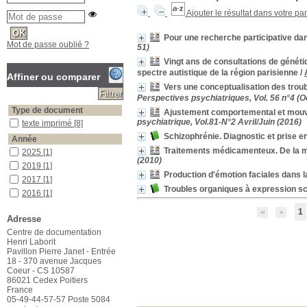
Ajouter le résultat dans votre pa
Pour une recherche participative dan
Mot de passe oublié ?
51)
Vingt ans de consultations de génétiq
spectre autistique de la région parisienne
/
Affiner ou comparer
Vers une conceptualisation des trou
Perspectives psychiatriques, Vol. 56 n°4 
Type de document
Ajustement comportemental et mouv
psychiatrique, Vol.81-N°2 Avril/Juin (2016)
texte imprimé
texte imprimé
[8]
Schizophrénie. Diagnostic et prise e
Année
Traitements médicamenteux. De la mé
2025
2025
[1]
(2010)
2019
2019
[1]
Production d'émotion faciales dans l
2017
2017
[1]
Troubles organiques à expression s
2016
2016
[1]
2013
2013
[1]
1
Adresse
2010
2010
[1]
Centre de documentation
2009
2009
[1]
Henri Laborit
Catégorie
Pavillon Pierre Janet - Entrée
18 - 370 avenue Jacques
autisme
autisme
[2]
Coeur - CS 10587
Diagnostic
Diagnostic
[1]
86021 Cedex Poitiers
France
génétique
génétique
[2]
05-49-44-57-57 Poste 5084
psychiatrie
psychiatrie
[1]