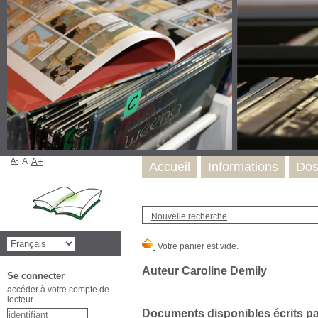
A-
A
A+
Accueil
Informations
Dos
Nouvelle recherche
Auteur Caroline Demily
Se connecter
accéder à votre compte de
lecteur
Documents disponibles écrits par