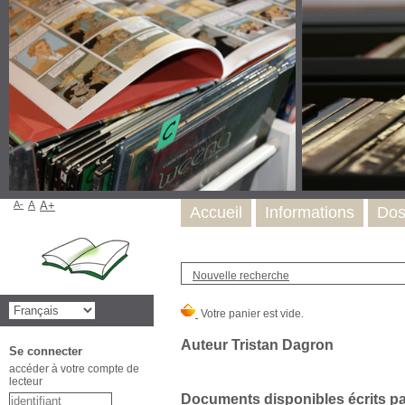
A-
A
A+
Accueil
Informations
Dos
Nouvelle recherche
Auteur Tristan Dagron
Se connecter
accéder à votre compte de
lecteur
Documents disponibles écrits par