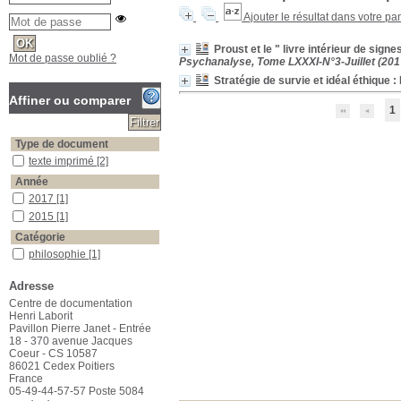
Ajouter le résultat dans votre pa
Proust et le " livre intérieur de sig
Mot de passe oublié ?
Psychanalyse, Tome LXXXI-N°3-Juillet (201
Stratégie de survie et idéal éthique 
Affiner ou comparer
1
Type de document
texte imprimé
texte imprimé
[2]
Année
2017
2017
[1]
2015
2015
[1]
Catégorie
philosophie
philosophie
[1]
signe
signe
[1]
Adresse
Mots-clés
Centre de documentation
Création
Création
[1]
Henri Laborit
Exclusion
Exclusion
[1]
Pavillon Pierre Janet - Entrée
18 - 370 avenue Jacques
Proust
Proust
[1]
Coeur - CS 10587
Refoulement
Refoulement
[1]
86021 Cedex Poitiers
France
Retrait psychotique
Retrait psychotique
[1]
05-49-44-57-57 Poste 5084
Sublimation
Sublimation
[1]